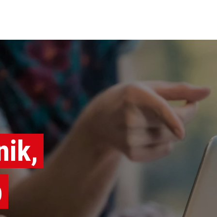
nik,
p