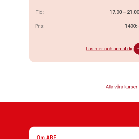
Pågår mella
och
Tid:
17.00
–
21.0
Pris:
1400:
Läs mer och anmäl dig
Alla våra kurs
Om ABF