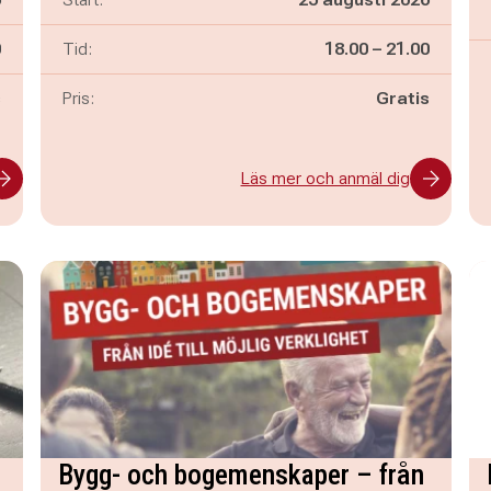
n
Pågår mellan
och
0
Tid:
18.00
–
21.00
s
Pris:
Gratis
Läs mer och anmäl dig
Bygg- och bogemenskaper – från