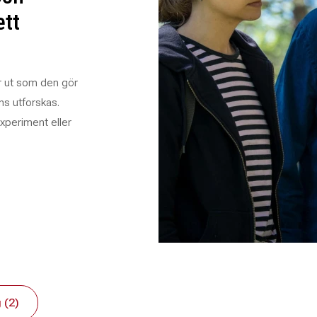
ett
er ut som den gör
ns utforskas.
experiment eller
 (2)