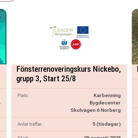
Fönsterrenoveringskurs Nickebo,
grupp 3, Start 25/8
t
Plats:
Karbenning
4
Bygdecenter
a
Skolvägen 6 Norberg
)
Antal träffar:
5 (tisdagar)
6
Start:
25 augusti 2026