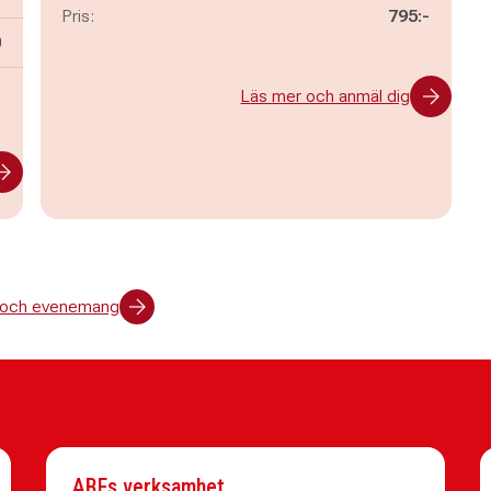
Pris:
795:-
n
0
-
Läs mer och anmäl dig
er och evenemang
ABFs verksamhet