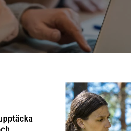
 upptäcka
och