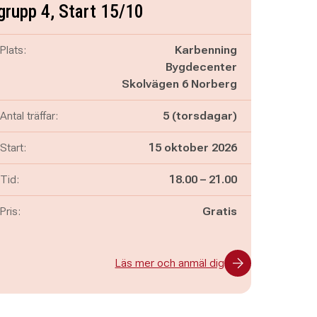
grupp 4, Start 15/10
Plats:
Karbenning
Bygdecenter
Skolvägen 6 Norberg
Antal träffar:
5 (torsdagar)
Start:
15 oktober 2026
Pågår mellan
och
Tid:
18.00
–
21.00
Pris:
Gratis
Läs mer och anmäl dig