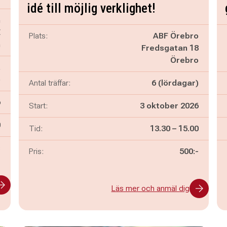
idé till möjlig verklighet!
n
E
Plats:
ABF Örebro
n
Fredsgatan 18
Örebro
,
)
Antal träffar:
6 (lördagar)
6
Start:
3 oktober 2026
n
0
Pågår mellan
och
Tid:
13.30
–
15.00
s
Pris:
500:-
Läs mer och anmäl dig