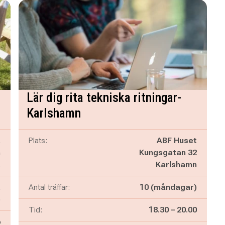
Lär dig rita tekniska ritningar-
Karlshamn
a
Plats:
ABF Huset
m
Kungsgatan 32
å
Karlshamn
,
Antal träffar:
10 (måndagar)
)
Pågår mellan
och
Tid:
18.30
–
20.00
6