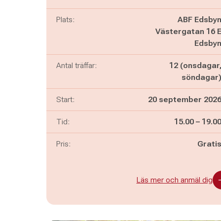
Plats:
ABF Edsby
Västergatan 16 
Edsby
Antal träffar:
12 (onsdagar
söndagar
Start:
20 september 202
Pågår mella
och
Tid:
15.00
–
19.0
Pris:
Grati
Läs mer och anmäl dig