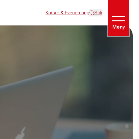
Kurser & Evenemang
Sök
Meny