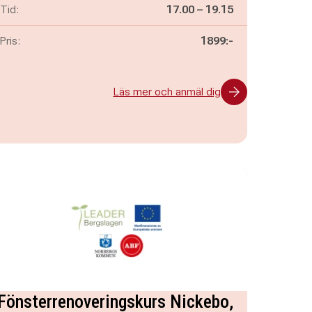
Pågår mellan
och
Tid:
17.00
–
19.15
Pris:
1899:-
Läs mer och anmäl dig
Fönsterrenoveringskurs Nickebo,