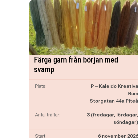
Färga garn från början med
svamp
Plats:
P – Kaleido Kreativ
Ru
Storgatan 44a Pite
Antal träffar:
3 (fredagar, lördagar
söndagar
Start:
6 november 202