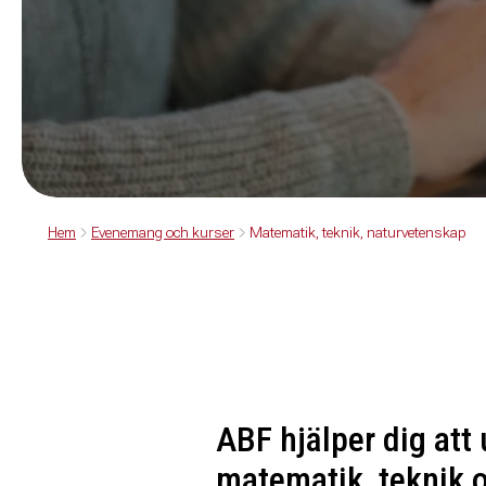
Hem
Evenemang och kurser
Matematik, teknik, naturvetenskap
ABF hjälper dig att
matematik, teknik 