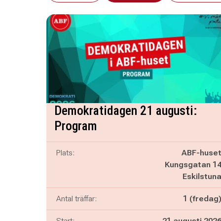
Demokratidagen 21 augusti:
Program
Plats:
ABF-huse
Kungsgatan 1
Eskilstun
Antal träffar:
1 (fredag
Start:
21 augusti 202