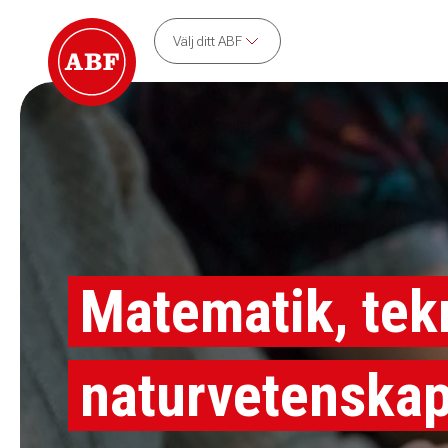
Välj ditt ABF
Matematik, tek
naturvetenska