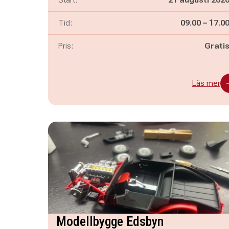
Pågår mella
och
Tid:
09.00
–
17.0
Pris:
Grati
Läs mer
Modellbygge Edsbyn