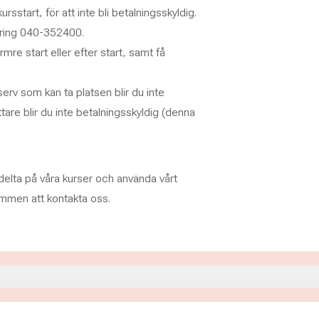
start, för att inte bli betalningsskyldig.
 ring 040-352400.
re start eller efter start, samt få
rv som kan ta platsen blir du inte
ttare blir du inte betalningsskyldig (denna
delta på våra kurser och använda vårt
kommen att kontakta oss.
0