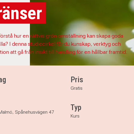
ränser
 förstå hur en rättvis grön omställning kan skapa goda
 alla? I denna studiecirkel får du kunskap, verktyg och
tion att gå från insikt till handling för en hållbar framtid.
ag
Pris
Gratis
Typ
Malmö, Spånehusvägen 47
Kurs