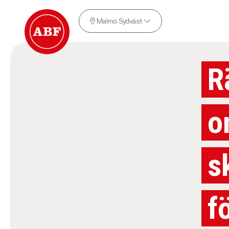
Malmö Sydväst
R
o
s
f