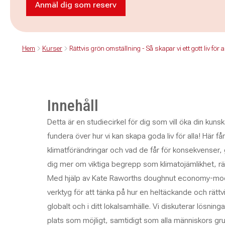
Anmäl dig som reserv
Anmäl dig som reserv till Rättvis grön oms
Hem
Kurser
Rättvis grön omställning - Så skapar vi ett gott liv för
Innehåll
Detta är en studiecirkel för dig som vill öka din kun
fundera över hur vi kan skapa goda liv för alla! Här 
klimatförändringar och vad de får för konsekvenser, g
dig mer om viktiga begrepp som klimatojämlikhet, rät
Med hjälp av Kate Raworths doughnut economy-mode
verktyg för att tänka på hur en heltäckande och rättv
globalt och i ditt lokalsamhälle. Vi diskuterar lösning
plats som möjligt, samtidigt som alla människors g