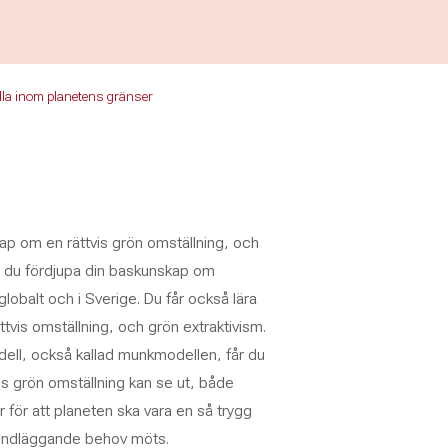
tällning - Så skapar vi ett gott liv för alla inom planetens gr
 alla inom planetens gränser
skap om en rättvis grön omställning, och
får du fördjupa din baskunskap om
lobalt och i Sverige. Du får också lära
tvis omställning, och grön extraktivism.
ll, också kallad munkmodellen, får du
is grön omställning kan se ut, både
ar för att planeten ska vara en så trygg
rundläggande behov möts.