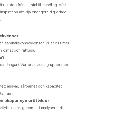
ska steg från samtal till handling. Vårt
nspiration att vilja engagera dig vidare
.
sekvenser
s och samhällskonsekvenser. Vi lär oss mer
klimat och rättvisa.
ge?
rändringar? Varför är vissa grupper mer
et: ansvar, sårbarhet och kapacitet.
ts fram.
en skapar nya orättvisor
flyttning är, genom att analysera ett