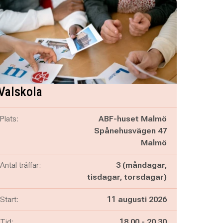
Valskola
Plats:
ABF-huset Malmö
Spånehusvägen 47
Malmö
Antal träffar:
3 (måndagar,
tisdagar, torsdagar)
Start:
11 augusti 2026
Pågår mellan
och
Tid:
18.00
-
20.30