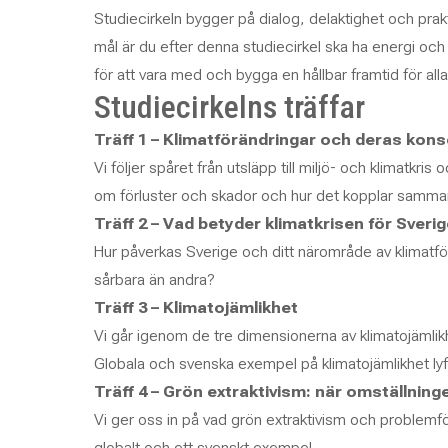
Studiecirkeln bygger på dialog, delaktighet och prakti
mål är du efter denna studiecirkel ska ha energi och i
för att vara med och bygga en hållbar framtid för alla
Studiecirkelns träffar
Träff 1 – Klimatförändringar och deras kon
Vi följer spåret från utsläpp till miljö- och klimatkri
om förluster och skador och hur det kopplar samman 
Träff 2 – Vad betyder klimatkrisen för Sveri
Hur påverkas Sverige och ditt närområde av klimatfö
sårbara än andra?
Träff 3 – Klimatojämlikhet
Vi går igenom de tre dimensionerna av klimatojämlikh
Globala och svenska exempel på klimatojämlikhet lyf
Träff 4 – Grön extraktivism: när omställning
Vi ger oss in på vad grön extraktivism och problemför
globalt och ett svenskt exempel.