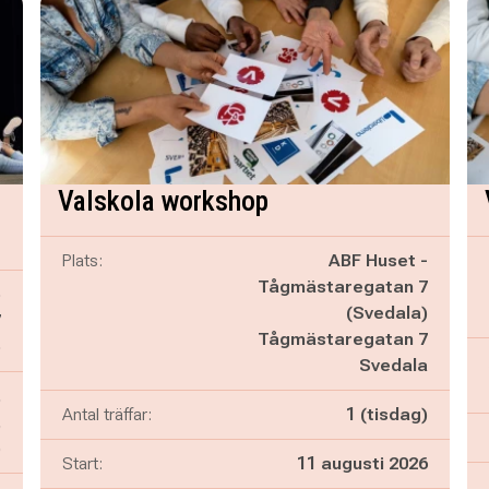
Valskola workshop
Plats:
ABF Huset -
Tågmästaregatan 7
ö
(Svedala)
7
Tågmästaregatan 7
ö
Svedala
,
Antal träffar:
1 (tisdag)
,
)
Start:
11 augusti 2026