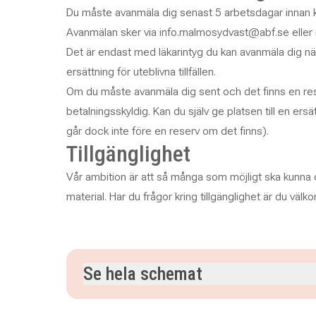
Du måste avanmäla dig senast 5 arbetsdagar innan kurs
Avanmälan sker via info.malmosydvast@abf.se eller
Det är endast med läkarintyg du kan avanmäla dig närm
ersättning för uteblivna tillfällen.
Om du måste avanmäla dig sent och det finns en rese
betalningsskyldig. Kan du själv ge platsen till en ersä
går dock inte före en reserv om det finns).
Tillgänglighet
Vår ambition är att så många som möjligt ska kunna 
material. Har du frågor kring tillgänglighet är du väl
Se hela schemat
torsdag 3 september 2026
klockan 18.00–19.3