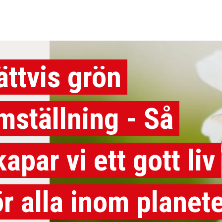
ättvis grön
mställning - Så
kapar vi ett gott liv
ör alla inom planet