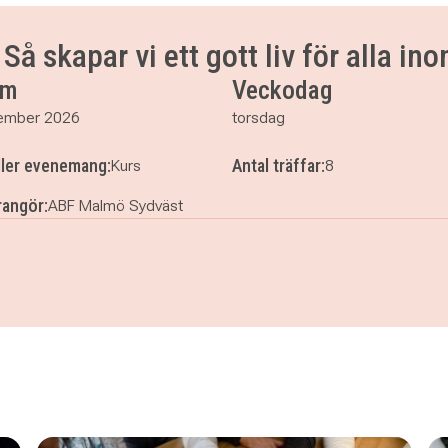
.30
.30
Så skapar vi ett gott liv för alla i
.30
um
Veckodag
ember 2026
torsdag
ller evenemang:
Antal träffar:
Kurs
8
angör:
ABF Malmö Sydväst
s grön omställning - Så skapar vi ett gott liv för alla inom pla