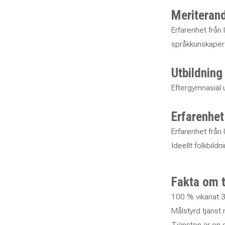
Meriteran
Erfarenhet från 
språkkunskaper
Utbildnin
Eftergymnasial u
Erfarenhe
Erfarenhet från 
Ideellt folkbil
Fakta om 
100 % vikariat 3
Målstyrd tjänst
Tjänsten är en 