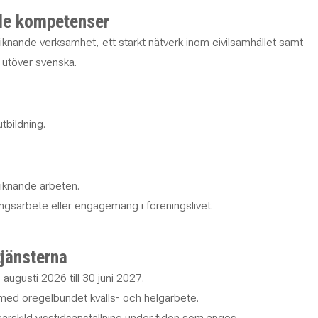
de kompetenser
liknande verksamhet, ett starkt nätverk inom civilsamhället samt
 utöver svenska.
g
tbildning.
t
liknande arbeten.
dningsarbete eller engagemang i föreningslivet.
tjänsterna
 augusti 2026 till 30 juni 2027.
 med oregelbundet kvälls- och helgarbete.
särskild visstidsanställning under tiden som anges.