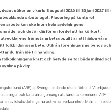
äst söker en vikarie 3 augusti 2026 till 30 juni 2027 till
tvecklande arbetslaget. Placering på kontoret i
men arbete kan ske inom hela avdelningens
mråde, och det är därför en fördel att ha körkort.
tvecklarens främsta arbetsuppgift är att hjälpa våra
sitt folkbildningsarbete. Utifrån föreningarnas behov oc
tar du från idé till handling.
 folkbildningens kraft och betydelse för både individ oc
i nyfikna på dig!
ningsförbund (ABF) är Sveriges ledande studieförbund. Vi erbjuder
föreläsningar och kulturarrangemang i alla landets kommuner. ABF
r en av lokalavdelningarna och vi har verksamhet i Malmö, Trelleb
edala.