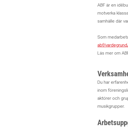
ABF är en idébur
motverka klassam
samhälle där va
Som medarbetar
abf/vardegrund
Läs mer om AB
Verksamhe
Du har erfarenh
inom föreningsl
aktörer och gru
musikgrupper.
Arbetsupp