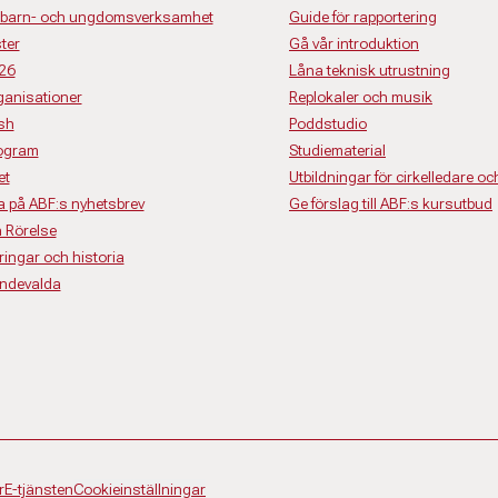
för barn- och ungdomsverksamhet
Guide för rapportering
ter
Gå vår introduktion
26
Låna teknisk utrustning
anisationer
Replokaler och musik
ish
Poddstudio
rogram
Studiematerial
et
Utbildningar för cirkelledare oc
 på ABF:s nyhetsbrev
Ge förslag till ABF:s kursutbud
 Rörelse
ringar och historia
endevalda
r
E-tjänsten
Cookieinställningar