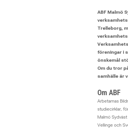
ABF Malmö Sydv
verksamhetsu
Trelleborg, 
verksamhetso
Verksamhetsu
föreningar i 
önskemål stöt
Om du tror på
samhälle är v
Om ABF
Arbetarnas Bild
studiecirklar, 
Malmö Sydväst ä
Vellinge och Sv