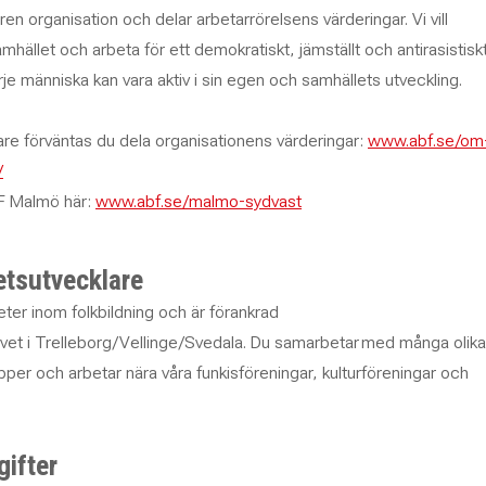
en organisation och delar arbetarrörelsens värderingar. Vi vill
hället och arbeta för ett demokratiskt, jämställt och antirasistisk
rje människa kan vara aktiv i sin egen och samhällets utveckling.
e förväntas du dela organisationens värderingar:
www.abf.se/om
/
F Malmö här:
www.abf.se/malmo-sydvast
tsutvecklare
eter inom folkbildning och är förankrad
ivet i Trelleborg/Vellinge/Svedala. Du samarbetar
med många olika
pper och arbetar nära våra funkisföreningar, kulturföreningar och
gifter