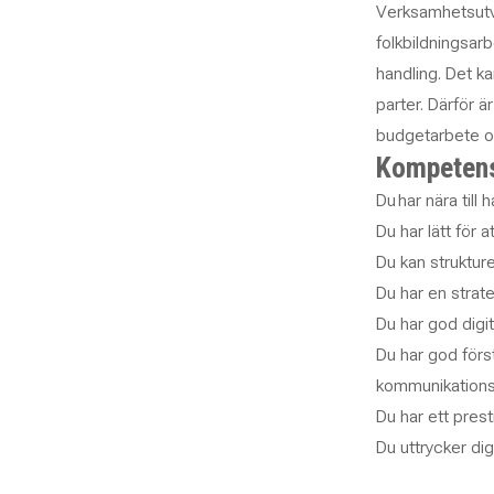
Verksamhetsutvec
folkbildningsarb
handling. Det kan
parter. Därför 
budgetarbete o
Kompeten
Du
har nära till 
Du har lätt för 
Du kan strukture
Du har en strat
Du har god digit
Du har god förs
kommunikations
Du har ett presti
Du uttrycker dig