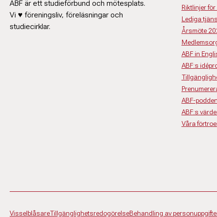
ABF är ett studieförbund och mötesplats.
Riktlinjer 
Vi ♥ föreningsliv, föreläsningar och
Lediga tjäns
studiecirklar.
Årsmöte 20
Medlemsorg
ABF in Engl
ABF:s idép
Tillgängligh
Prenumerera
ABF-podden
ABF:s värde
Våra förtro
Visselblåsare
Tillgänglighetsredogörelse
Behandling av personuppgifte