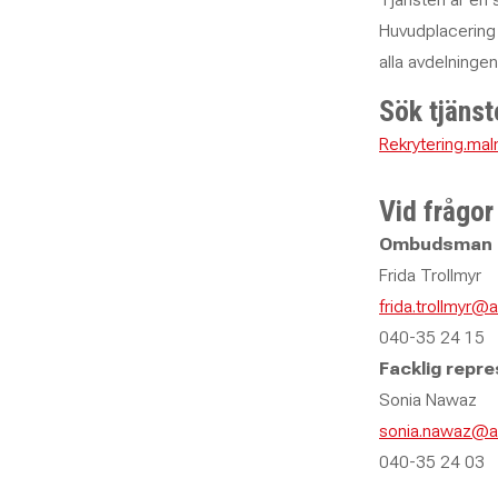
Huvudplacering 
alla avdelning
Sök tjänst
Rekrytering.m
Vid frågor
Ombudsman
Frida Trollmyr
frida.trollmyr@
040-35 24 15
Fackl
ig repr
Sonia Nawaz
sonia.nawaz@a
040-35 24 03