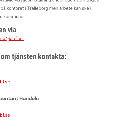
på kontoret i Trelleborg men arbete kan ske i
ens kommuner.
en via
almo@abf.se
 om tjänsten kontakta:
abf.se
esentant Handels
bf.se