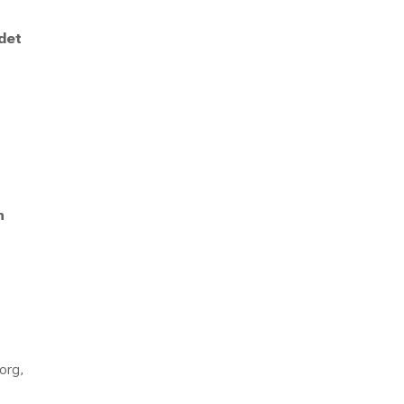
 det
h
h
org,