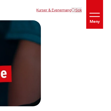
Kurser & Evenemang
Sök
Meny