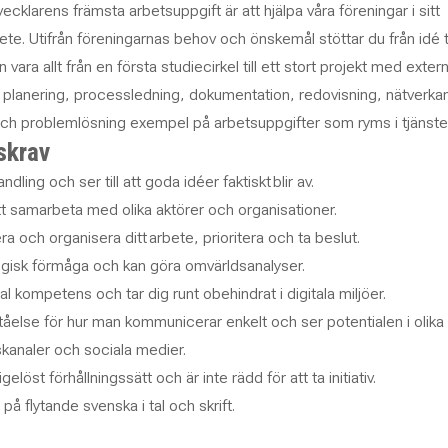
klarens främsta arbetsuppgift är att hjälpa våra föreningar i sitt
ete. Utifrån föreningarnas behov och önskemål stöttar du från idé ti
 vara allt från en första studiecirkel till ett stort projekt med exter
är planering, processledning, dokumentation, redovisning, nätverka
ch problemlösning exempel på arbetsuppgifter som ryms i tjänste
skrav
handling och ser till att goda idéer faktiskt
blir av.
att samarbeta med olika aktörer och organisationer.
ra och organisera ditt
arbete, prioritera och ta beslut.
egisk förmåga och kan göra omvärldsanalyser.
al kompetens och tar dig runt obehindrat i digitala miljöer.
tåelse för hur man kommunicerar enkelt och ser potentialen i olika
kanaler och sociala medier.
gelöst förhållningssätt och är inte rädd för att ta initiativ.
 på flytande svenska i tal och skrift.