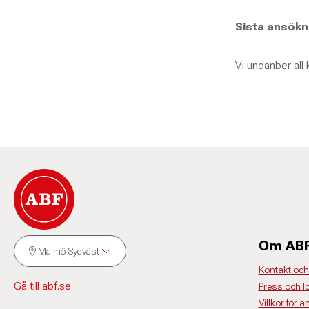
Sista ansökn
Vi undanber all
Om AB
Malmö Sydväst
Kontakt och
Gå till abf.se
Press och l
Villkor för a