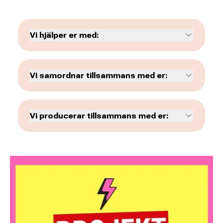
Vi hjälper er med:
• teknik
• administration
Vi samordnar tillsammans med er:
• marknadsföring
• föreläsningar
• utbildning
• studiecirklar
• utveckling av projektidéer
Vi producerar tillsammans med er:
• konferenser
• film
• utbildningar
• foto
• kompetensutveckling
• livestream
• nätverksträffar
• podcast
• kulturarrangemang
• trycksaker
• externt finansierade projekt
• studiematerial
• webb