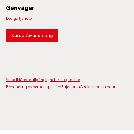
Genvägar
Lediga tjänster
Kurser/evenemang
Visselblåsare
Tillgänglighetsredogörelse
Behandling av personuppgifter
E-tjänsten
Cookieinställningar