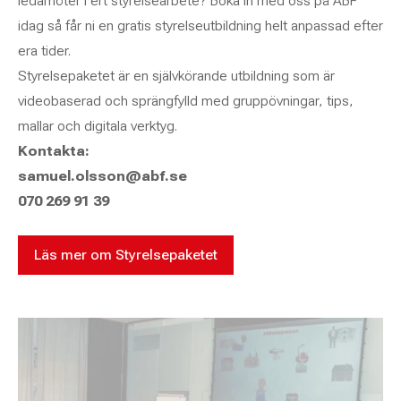
ledamöter i ert styrelsearbete? Boka in med oss på ABF
idag så får ni en gratis styrelseutbildning helt anpassad efter
era tider.
Styrelsepaketet är en självkörande utbildning som är
videobaserad och sprängfylld med gruppövningar, tips,
mallar och digitala verktyg.
Kontakta:
samuel.olsson@abf.se
070 269 91 39
Läs mer om Styrelsepaketet