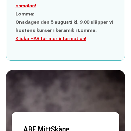
anmälan!
Lomma:
Onsdagen den 5 augusti kl. 9.00 släpper vi
höstens kurser i keramik i Lomma.
Klicka HÄR för mer information!
ABF MittSkåne