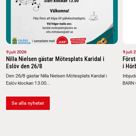
9 juli 2026
9 juli 
Nilla Nielsen gästar Mötesplats Karidal i
Först
Eslöv den 26/8
i Hör
Den 26/8 gästar Nilla Nielsen Mötesplats Karidal i
Inbjud
Eslöv klockan 13.00…
BARN 
Se alla nyheter