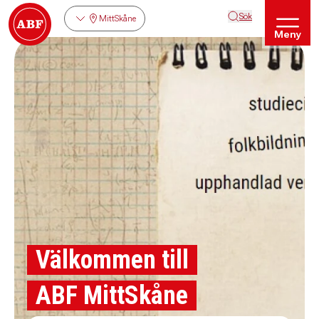
Sök
MittSkåne
Meny
Välkommen till
ABF MittSkåne