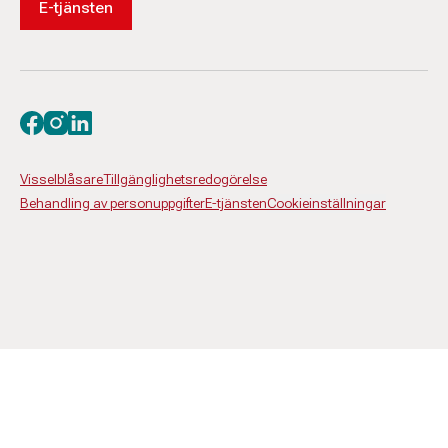
E-tjänsten
Besök oss på facebook
Besök oss på instagram
Besök oss på linkedin
Visselblåsare
Tillgänglighetsredogörelse
Behandling av personuppgifter
E-tjänsten
Cookieinställningar