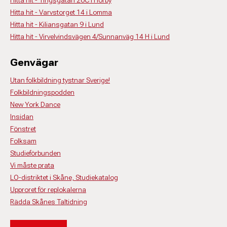
Hitta hit - Varvstorget 14 i Lomma
Hitta hit - Kiliansgatan 9 i Lund
Hitta hit - Virvelvindsvägen 4/Sunnanväg 14 H i Lund
Genvägar
Utan folkbildning tystnar Sverige!
Folkbildningspodden
New York Dance
Insidan
Fönstret
Folksam
Studieförbunden
Vi måste prata
LO-distriktet i Skåne, Studiekatalog
Upproret för replokalerna
Rädda Skånes Taltidning