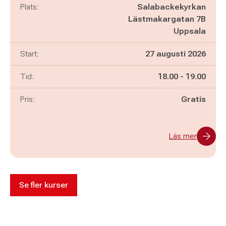
Plats:
Salabackekyrkan
Lästmakargatan 7B
Uppsala
Start:
27 augusti 2026
Pågår mellan
och
Tid:
18.00
-
19.00
Pris:
Gratis
Läs mer
Se fler kurser