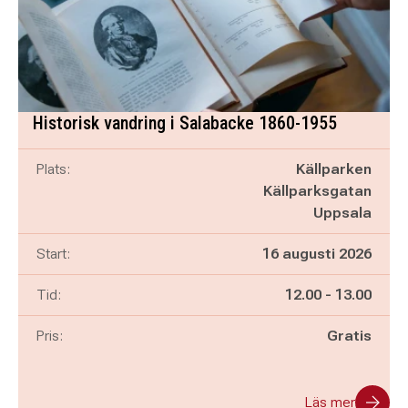
Historisk vandring i Salabacke 1860-1955
Plats:
Källparken
Källparksgatan
Uppsala
Start:
16 augusti 2026
Pågår mellan
och
Tid:
12.00
-
13.00
Pris:
Gratis
Läs mer