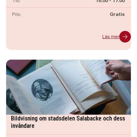
Pågår mellan
och
Tid:
16.00
-
17.00
Pris:
Gratis
Läs mer
Bildvisning om stadsdelen Salabacke och dess
invåndare