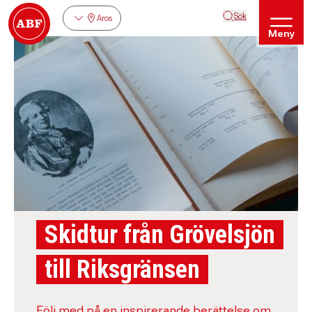
Sök
Aros
Meny
Skidtur från Grövelsjön
till Riksgränsen
Följ med på en inspirerande berättelse om