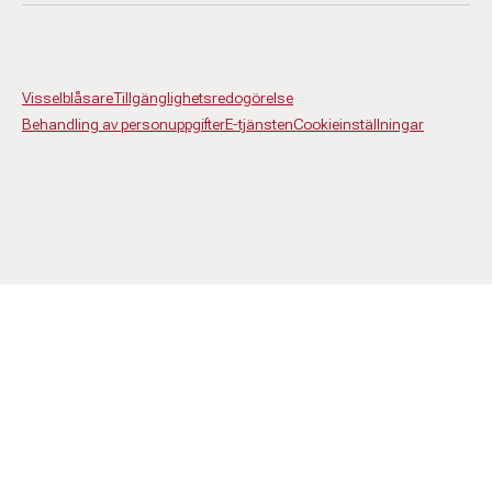
Visselblåsare
Tillgänglighetsredogörelse
Behandling av personuppgifter
E-tjänsten
Cookieinställningar