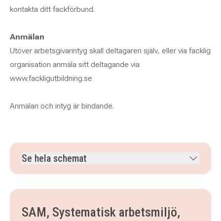
kontakta ditt fackförbund.
Anmälan
Utöver arbetsgivarintyg skall deltagaren själv, eller via facklig
organisation anmäla sitt deltagande via
www.fackligutbildning.se
Anmälan och intyg är bindande.
Se hela schemat
tisdag 24 november 2026
klockan 08.00–17.00
onsdag 25 november 2026
klockan 08.00–17.00
SAM, Systematisk arbetsmiljö,