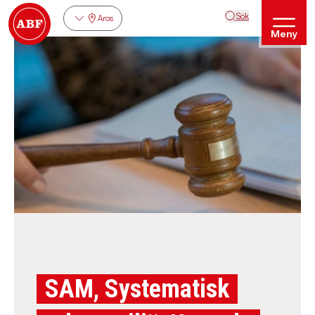
Sök
Aros
Meny
SAM, Systematisk