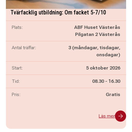
Tvärfacklig utbildning: Om facket 5-7/10
Plats:
ABF Huset Västerås
Pilgatan 2 Västerås
Antal träffar:
3 (måndagar, tisdagar,
onsdagar)
Start:
5 oktober 2026
Pågår mellan
och
Tid:
08.30
-
16.30
Pris:
Gratis
Läs mer