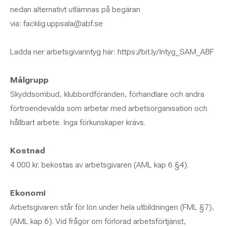
nedan alternativt utlämnas på begäran
via: facklig.uppsala@abf.se
Ladda ner arbetsgivarintyg här: https://bit.ly/Intyg_SAM_ABF
Målgrupp
Skyddsombud, klubbordföranden, förhandlare och andra
förtroendevalda som arbetar med arbetsorganisation och
hållbart arbete. Inga förkunskaper krävs.
Kostnad
4 000 kr. bekostas av arbetsgivaren (AML kap 6 §4).
Ekonomi
Arbetsgivaren står för lön under hela utbildningen (FML §7),
(AML kap 6). Vid frågor om förlorad arbetsförtjänst,