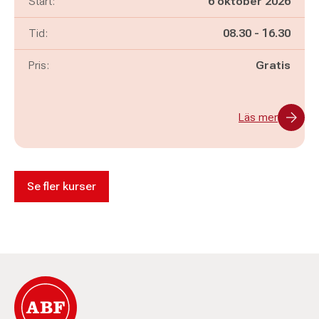
Start:
6 oktober 2026
Pågår mellan
och
Tid:
08.30
-
16.30
Pris:
Gratis
Läs mer
Se fler kurser