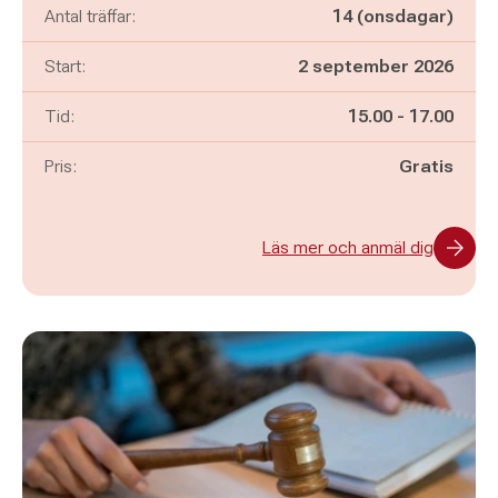
Antal träffar:
14 (onsdagar)
Start:
2 september 2026
Pågår mellan
och
Tid:
15.00
-
17.00
Pris:
Gratis
Läs mer och anmäl dig