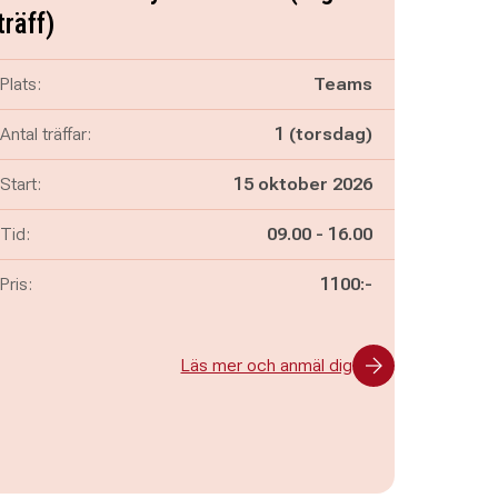
träff)
Plats:
Teams
Antal träffar:
1 (torsdag)
Start:
15 oktober 2026
Pågår mellan
och
Tid:
09.00
-
16.00
Pris:
1100:-
Läs mer och anmäl dig