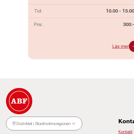
Pågår mella
och
Tid:
10.00
-
15.0
Pris:
300:
Läs mer
Kont
Distriktet i Stockholmsregionen
Kontakt