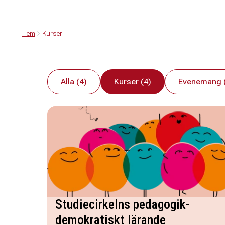
Hem
Kurser
Alla (4)
Kurser (4)
Evenemang 
Studiecirkelns pedagogik-
demokratiskt lärande