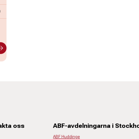
n
0
-
akta oss
ABF-avdelningarna i Stock
ABF Huddinge