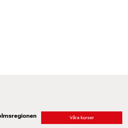
holmsregionen
Våra kurser