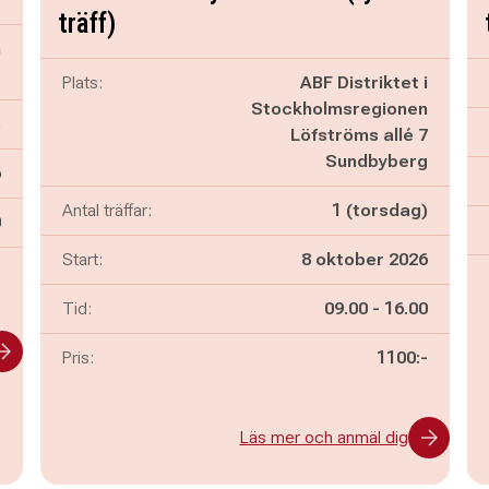
träff)
n
s
Plats:
ABF Distriktet i
Stockholmsregionen
)
Löfströms allé 7
Sundbyberg
6
Antal träffar:
1 (torsdag)
n
0
Start:
8 oktober 2026
s
Pågår mellan
och
Tid:
09.00
-
16.00
Pris:
1100:-
Läs mer och anmäl dig