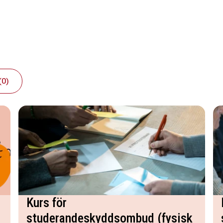
(0)
Kurs för
studerandeskyddsombud (fysisk