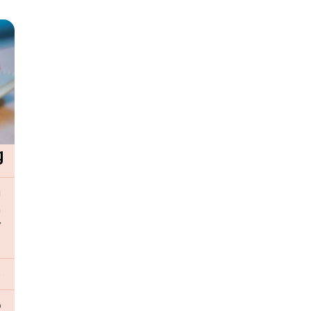
g
i
n
7
g
)
6