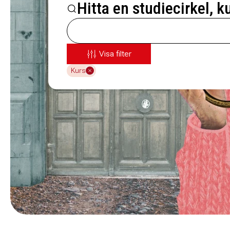
Hitta en studiecirkel, k
Visa filter
Kurs