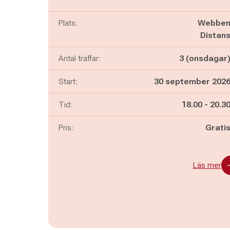
Plats:
Webbe
Distan
Antal träffar:
3 (onsdagar
Start:
30 september 202
Pågår mella
och
Tid:
18.00
-
20.3
Pris:
Grati
Läs mer