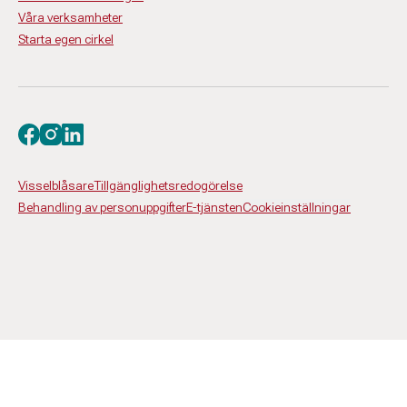
Våra verksamheter
Starta egen cirkel
Besök oss på facebook
Besök oss på instagram
Besök oss på linkedin
Visselblåsare
Tillgänglighetsredogörelse
Behandling av personuppgifter
E-tjänsten
Cookieinställningar