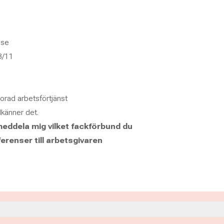
.se
3/11
lorad arbetsförtjänst
känner det.
meddela mig vilket fackförbund du
erenser till arbetsgivaren