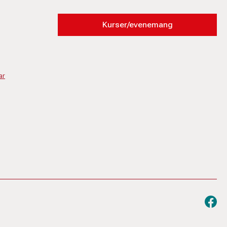
Kurser/evenemang
ar
Besök