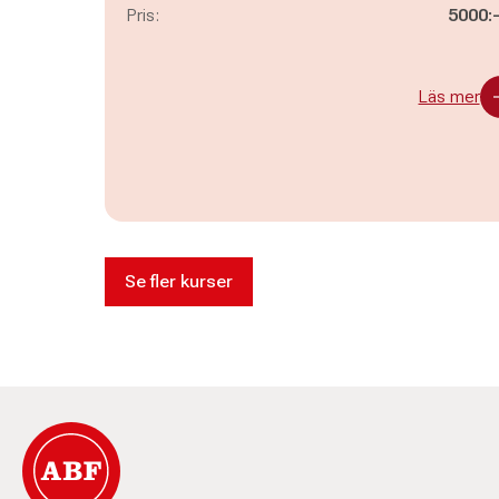
Pris:
5000:
Läs mer
Se fler kurser