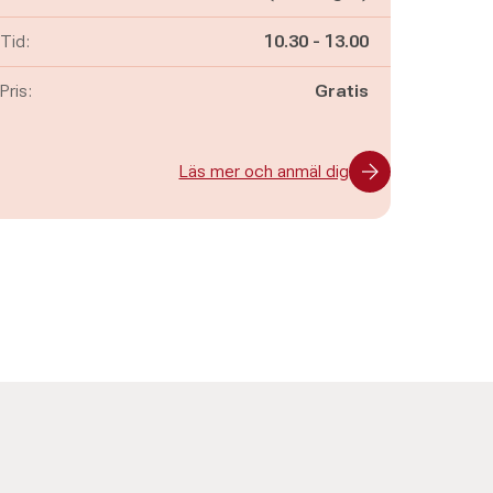
Pågår mellan
och
Tid:
10.30
-
13.00
Pris:
Gratis
Läs mer och anmäl dig