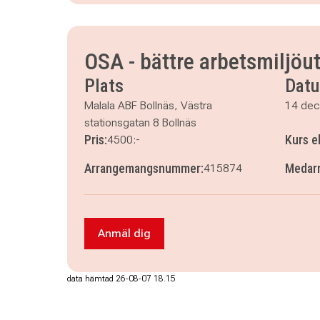
måndag 14 december 2026
klockan 08.00–16.
tisdag 15 december 2026
klockan 08.00–16.0
onsdag 16 december 2026
klockan 08.00–16.
OSA - bättre arbetsmiljöut
Plats
Dat
Malala ABF Bollnäs, Västra
14 de
stationsgatan 8 Bollnäs
Pris:
Kurs e
4500:-
Arrangemangsnummer:
Medarr
415874
Anmäl dig
Anmäl dig till OSA - bättre arbetsmiljö
data hämtad 26-08-07 18.15