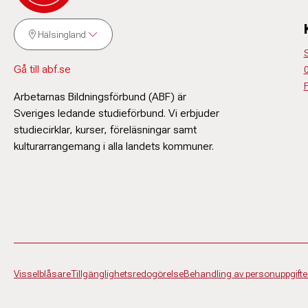
Hälsingland
S
Gå till abf.se
F
Arbetarnas Bildningsförbund (ABF) är
Sveriges ledande studieförbund. Vi erbjuder
studiecirklar, kurser, föreläsningar samt
kulturarrangemang i alla landets kommuner.
Visselblåsare
Tillgänglighetsredogörelse
Behandling av personuppgifte