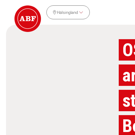
Hälsingland
O
a
s
B