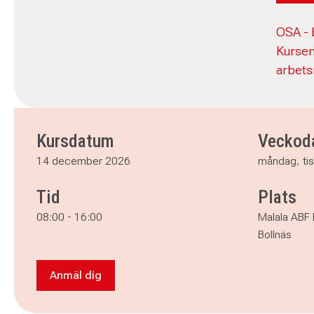
OSA - b
Kursen
arbets
Kursdatum
Veckod
14 december 2026
måndag, ti
Tid
Plats
08:00
-
16:00
Malala ABF 
Bollnäs
Anmäl dig
Anmäl dig till OSA - bättre arbetsmiljöutbildning