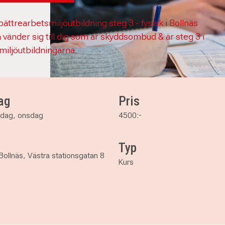
ättrearbetsmiljöutbildning steg 3 - fysisk i Bollnäs
 vänder sig till dig som är skyddsombud & är steg 3 i
miljöutbildningarna.
ag
Pris
sdag, onsdag
4500:-
Typ
Bollnäs, Västra stationsgatan 8
Kurs
 steg 3 - fysisk i Bollnäs