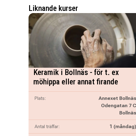
Liknande kurser
Keramik i Bollnäs - för t. ex
möhippa eller annat firande
Plats:
Annexet Bollnä
Odengatan 7 
Bollnä
Antal träffar:
1 (måndag