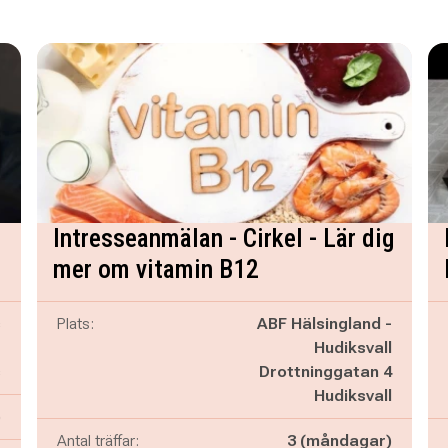
Intresseanmälan - Cirkel - Lär dig
mer om vitamin B12
s
Plats:
ABF Hälsingland -
C
Hudiksvall
s
Drottninggatan 4
Hudiksvall
)
Antal träffar:
3 (måndagar)