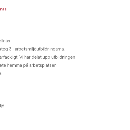
llnäs
ollnäs
teg 3 i arbetsmiljöutbildningarna.
ackligt. Vi har delat upp utbildningen
arbete hemma på arbetsplatsen
a:
ljö