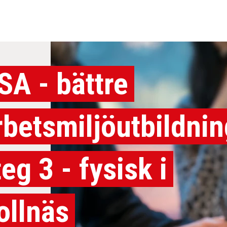
SA - bättre
rbetsmiljöutbildnin
teg 3 - fysisk i
ollnäs