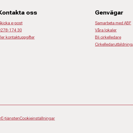
Kontakta oss
Genvägar
kicka e-post
Samarbeta med ABF
0278-174 30
Våra lokaler
ler kontaktuppgifter
Bli cirkelledare
Cirkelledarutbildning
r
E-tjänsten
Cookieinställningar