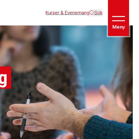
Kurser & Evenemang
Sök
Meny
g