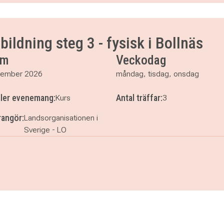
00
0
00
bildning steg 3 - fysisk i Bollnäs
um
Veckodag
cember 2026
måndag, tisdag, onsdag
ller evenemang:
Antal träffar:
Kurs
3
angör:
Landsorganisationen i
Sverige - LO
utbildning steg 3 - fysisk i Bollnäs