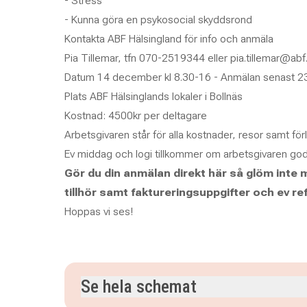
- Stress
- Kunna göra en psykosocial skyddsrond
Kontakta ABF Hälsingland för info och anmäla
Pia Tillemar, tfn 070-2519344 eller pia.tillemar@abf
Datum 14 december kl 8.30-16 - Anmälan senast 2
Plats ABF Hälsinglands lokaler i Bollnäs
Kostnad: 4500kr per deltagare
Arbetsgivaren står för alla kostnader, resor samt för
Ev middag och logi tillkommer om arbetsgivaren god
Gör du din anmälan direkt här så glöm inte 
tillhör samt faktureringsuppgifter och ev ref
Hoppas vi ses!
Se hela schemat