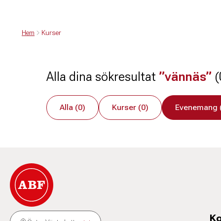
Hem
Kurser
Alla dina sökresultat
”vännäs”
(
Alla (0)
Kurser (0)
Evenemang 
Ko