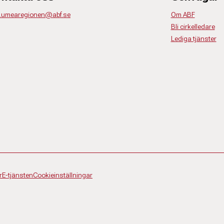
o.umearegionen@abf.se
Om ABF
Bli cirkelledare
Lediga tjänster
r
E-tjänsten
Cookieinställningar