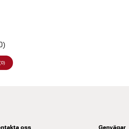
0)
(0)
ntakta oss
Genvägar