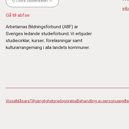
Östra Västerbotten
inf
Gå till abf.se
Arbetarnas Bildningsförbund (ABF) är
Sveriges ledande studieförbund. Vi erbjuder
studiecirklar, kurser, föreläsningar samt
kulturarrangemang i alla landets kommuner.
Visselblåsare
Tillgänglighetsredogörelse
Behandling av personuppgifte