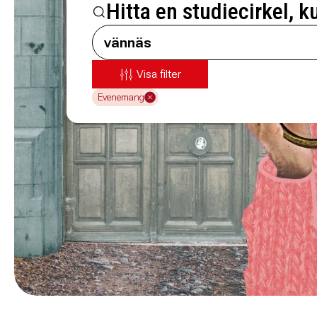
Hitta en studiecirkel, k
Visa filter
Evenemang