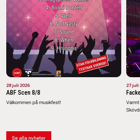
28 juli 2026
27 juli
ABF Scen 8/8
Facke
Välkommen på musikfest!
Varmt 
Skövd
Se alla nyheter