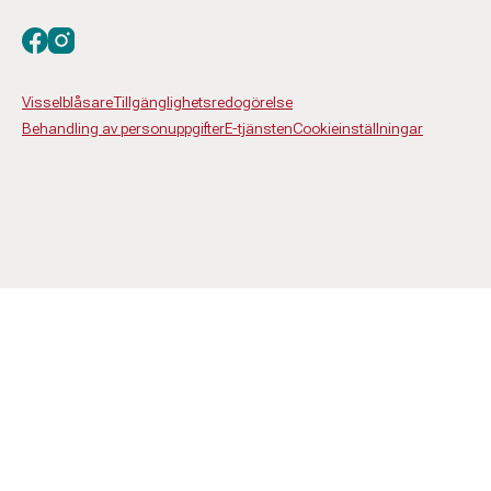
Besök oss på facebook
Besök oss på instagram
Visselblåsare
Tillgänglighetsredogörelse
Behandling av personuppgifter
E-tjänsten
Cookieinställningar