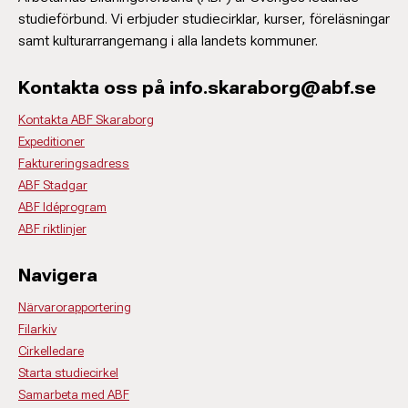
studieförbund. Vi erbjuder studiecirklar, kurser, föreläsningar
samt kulturarrangemang i alla landets kommuner.
Kontakta oss på info.skaraborg@abf.se
Kontakta ABF Skaraborg
Expeditioner
Faktureringsadress
ABF Stadgar
ABF Idéprogram
ABF riktlinjer
Navigera
Närvarorapportering
Filarkiv
Cirkelledare
Starta studiecirkel
Samarbeta med ABF