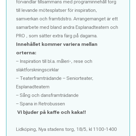
förvandlar tillsammans med programinnehåll torg
till levande mötesplatser för inspiration,
samverkan och framtidstro. Arrangemanget är ett
samarbete med bland andra Esplanadteatern och
PRO , som sätter extra färg på dagarna.
Innehållet kommer variera mellan
orterna:
– Inspiration till bl.a. måleri-, rese och
släktforskningscirklar
– Teaterframträdande – Seniorteater,
Esplanadteatern
– Sång och dansframträdande
– Spana in Retrobussen
Vi bjuder på kaffe och kaka!!
Lidköping, Nya stadens torg, 18/5, kl 1100-1400