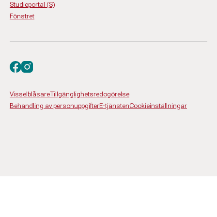
Studieportal (S)
Fönstret
Besök oss på facebook
Besök oss på instagram
Visselblåsare
Tillgänglighetsredogörelse
Behandling av personuppgifter
E-tjänsten
Cookieinställningar