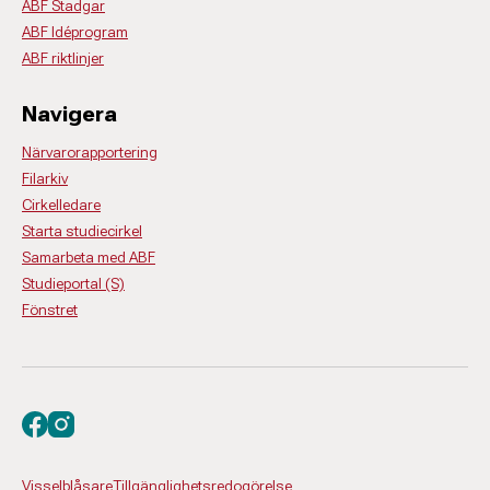
ABF Stadgar
ABF Idéprogram
ABF riktlinjer
Navigera
Närvarorapportering
Filarkiv
Cirkelledare
Starta studiecirkel
Samarbeta med ABF
Studieportal (S)
Fönstret
Besök oss på facebook
Besök oss på instagram
Visselblåsare
Tillgänglighetsredogörelse