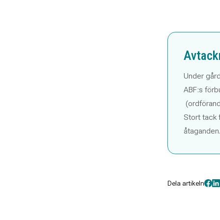
Avtack
Under gård
ABF:s förb
(ordförand
Stort tack 
åtaganden
Dela artikeln