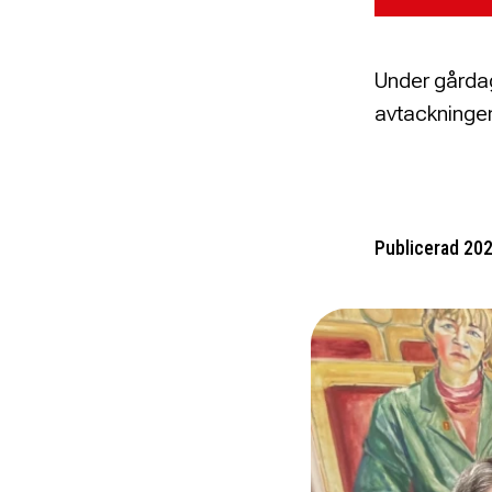
Under gårdag
avtackningen
Publicerad 20