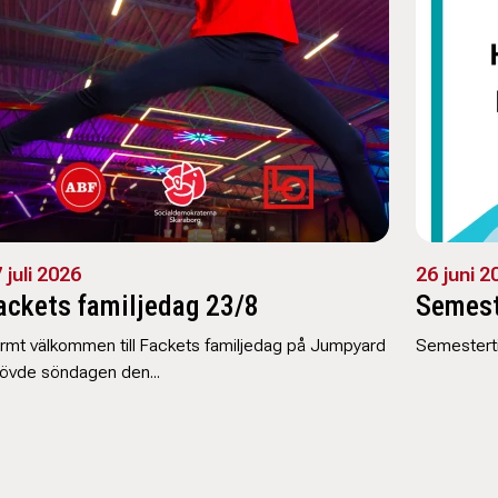
 juli 2026
26 juni 2
ackets familjedag 23/8
Semest
rmt välkommen till Fackets familjedag på Jumpyard
Semestert
övde söndagen den...