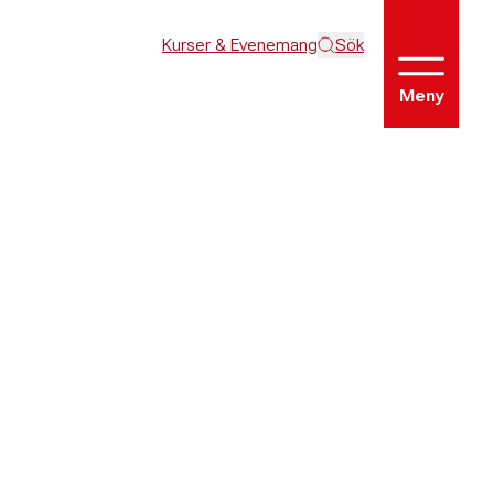
Kurser & Evenemang
Sök
Meny