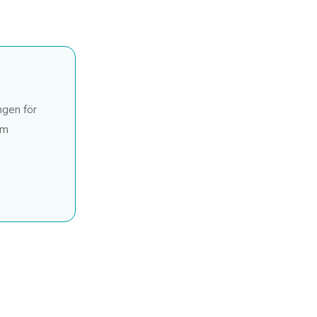
ngen för
öm