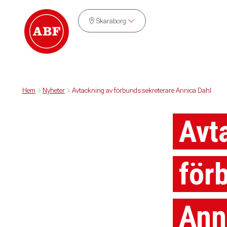
Skaraborg
Hem
Nyheter
Avtackning av förbundssekreterare Annica Dahl
Avt
för
Ann