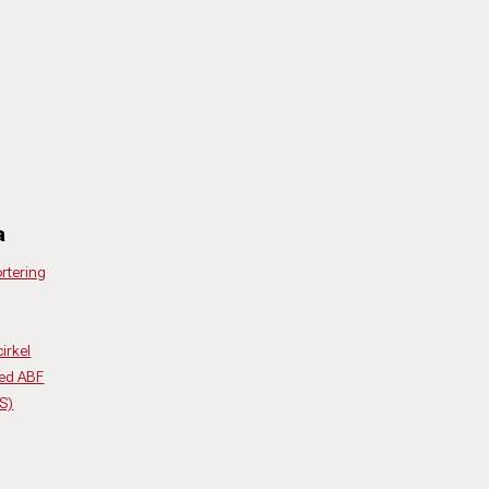
a
rtering
irkel
ed ABF
(S)