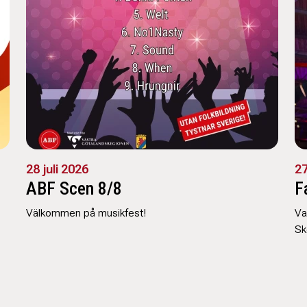
28 juli 2026
27
ABF Scen 8/8
F
Välkommen på musikfest!
Va
Sk