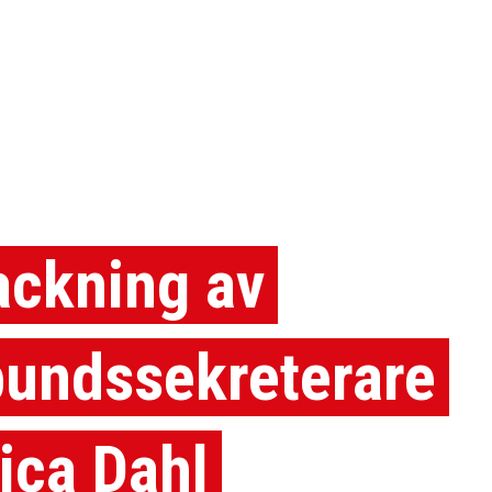
ackning av
bundssekreterare
ica Dahl