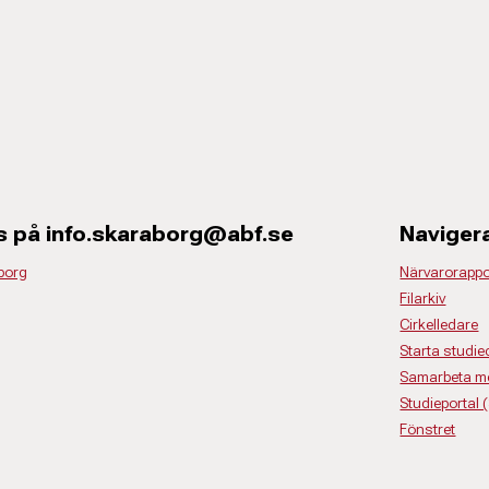
s på info.skaraborg@abf.se
Naviger
borg
Närvarorappo
Filarkiv
Cirkelledare
Starta studiec
Samarbeta m
Studieportal 
Fönstret