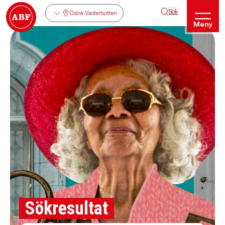
Sök
Östra Västerbotten
Meny
Sökresultat