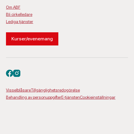
Om ABF
Bli cirkelledare
Lediga tjänster
Kurser/evenemang
Besök oss på facebook
Besök oss på instagram
Visselblåsare
Tillgänglighetsredogörelse
Behandling av personuppgifter
E-tjänsten
Cookieinställningar