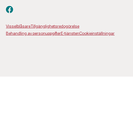
Besök oss på facebook
Visselblåsare
Tillgänglighetsredogörelse
Behandling av personuppgifter
E-tjänsten
Cookieinställningar