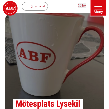
Sök
FyrBoDal
Meny
Mötesplats Lysekil