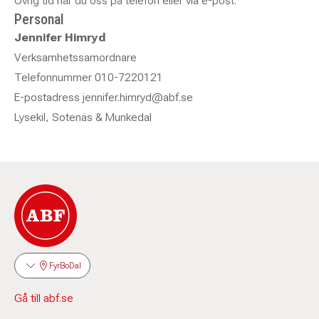
Övrig tid når du oss på telefon eller via e-post.
Personal
Jennifer Himryd
Verksamhetssamordnare
Telefonnummer 010-7220121
E-postadress jennifer.himryd@abf.se
Lysekil, Sotenäs & Munkedal
FyrBoDal
Gå till abf.se