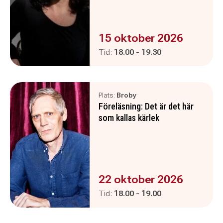
Evenemanget är :
15 oktober 2026
Pågår mellan
och
Tid:
18.00
-
19.30
Plats:
Broby
Föreläsning: Det är det här
som kallas kärlek
Evenemanget är :
22 oktober 2026
Pågår mellan
och
Tid:
18.00
-
19.00