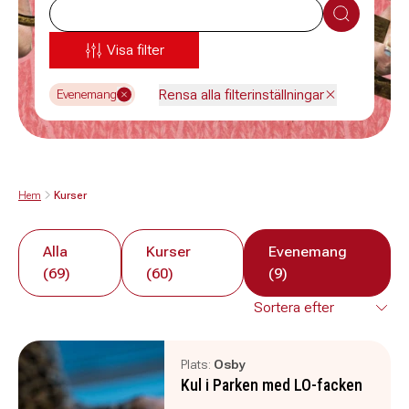
Sök
Visa filter
Rensa alla filterinställningar
Evenemang
Hem
Kurser
Alla
Kurser
Evenemang
(69)
(60)
(9)
Plats:
Osby
Kul i Parken med LO-facken