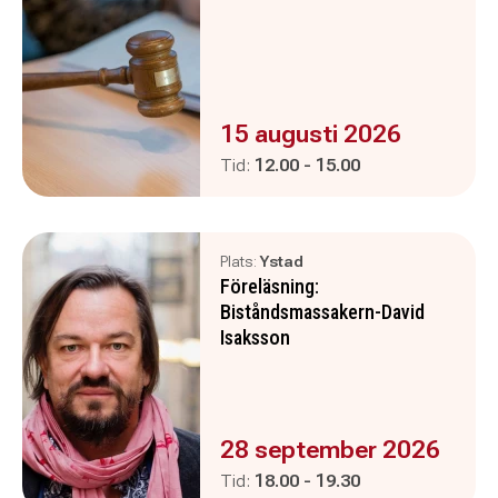
Evenemanget är :
15 augusti 2026
Pågår mellan
och
Tid:
12.00
-
15.00
Plats:
Ystad
Föreläsning:
Biståndsmassakern-David
Isaksson
Evenemanget är :
28 september 2026
Pågår mellan
och
Tid:
18.00
-
19.30