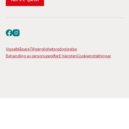
Besök oss på facebook
Besök oss på instagram
Visselblåsare
Tillgänglighetsredogörelse
Behandling av personuppgifter
E-tjänsten
Cookieinställningar