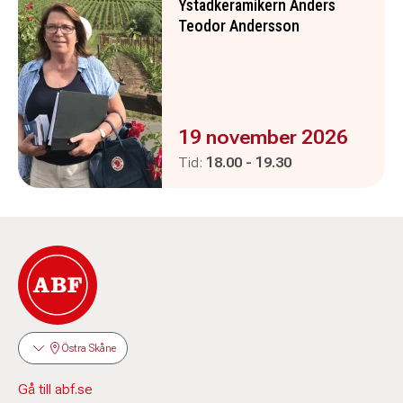
Ystadkeramikern Anders
Teodor Andersson
Evenemanget är :
19 november 2026
Pågår mellan
och
Tid:
18.00
-
19.30
Östra Skåne
Gå till abf.se