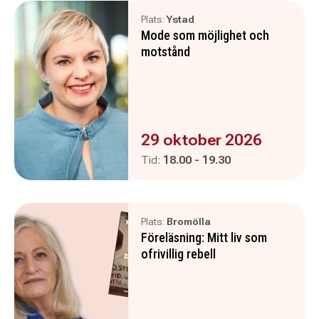
Plats:
Ystad
Mode som möjlighet och
motstånd
Evenemanget är :
29 oktober 2026
Pågår mellan
och
Tid:
18.00
-
19.30
Plats:
Bromölla
Föreläsning: Mitt liv som
ofrivillig rebell