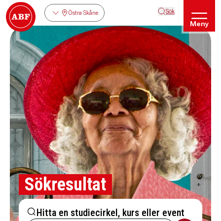
Sök
Östra Skåne
Meny
Sökresultat
Hitta en studiecirkel, kurs eller event