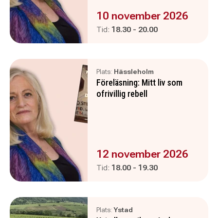
Evenemanget är :
10 november 2026
Pågår mellan
och
Tid:
18.30
-
20.00
Plats:
Hässleholm
Föreläsning: Mitt liv som
ofrivillig rebell
Evenemanget är :
12 november 2026
Pågår mellan
och
Tid:
18.00
-
19.30
Plats:
Ystad