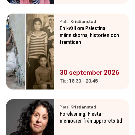
Plats:
Kristianstad
En kväll om Palestina –
människorna, historien och
framtiden
Evenemanget är :
30 september 2026
Pågår mellan
och
Tid:
18.30
-
20.45
Plats:
Kristianstad
Föreläsning: Fiesta -
memoarer från upprorets tid