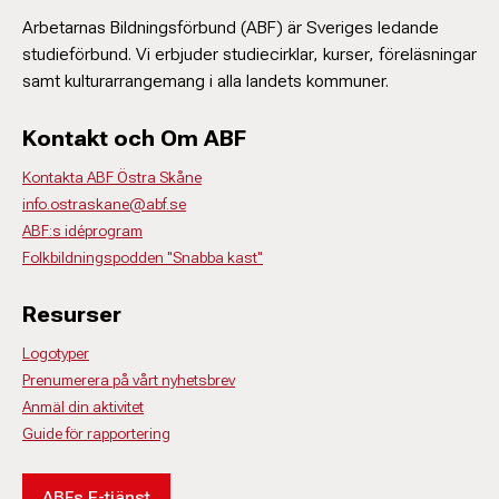
Arbetarnas Bildningsförbund (ABF) är Sveriges ledande
studieförbund. Vi erbjuder studiecirklar, kurser, föreläsningar
samt kulturarrangemang i alla landets kommuner.
Kontakt och Om ABF
Kontakta ABF Östra Skåne
info.ostraskane@abf.se
ABF:s idéprogram
Folkbildningspodden "Snabba kast"
Resurser
Logotyper
Prenumerera på vårt nyhetsbrev
Anmäl din aktivitet
Guide för rapportering
ABFs E-tjänst