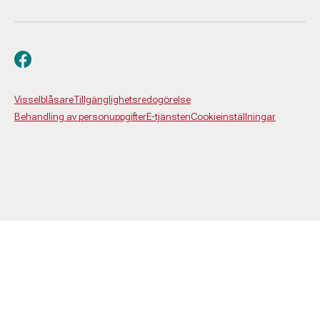
Besök oss på facebook
Visselblåsare
Tillgänglighetsredogörelse
Behandling av personuppgifter
E-tjänsten
Cookieinställningar