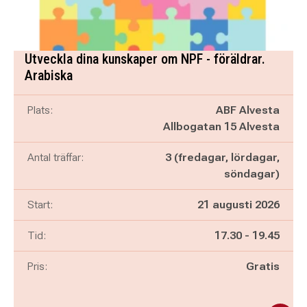
Utveckla dina kunskaper om NPF - föräldrar.
Arabiska
Plats:
ABF Alvesta
Allbogatan 15 Alvesta
Antal träffar:
3 (fredagar, lördagar,
söndagar)
Start:
21 augusti 2026
Pågår mellan
och
Tid:
17.30
-
19.45
Pris:
Gratis