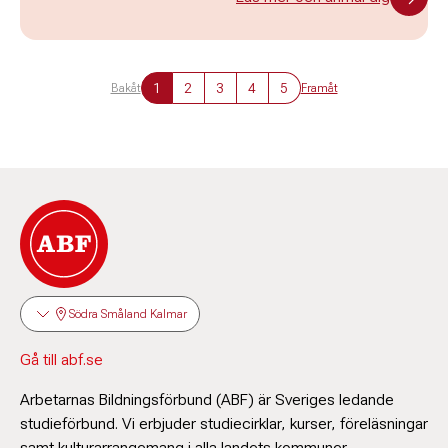
1
2
3
4
5
Bakåt
Framåt
Södra Småland Kalmar
Gå till abf.se
Arbetarnas Bildningsförbund (ABF) är Sveriges ledande
studieförbund. Vi erbjuder studiecirklar, kurser, föreläsningar
samt kulturarrangemang i alla landets kommuner.