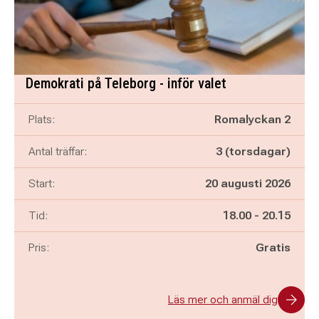
Demokrati på Teleborg - inför valet
Plats:
Romalyckan 2
Antal träffar:
3 (torsdagar)
Start:
20 augusti 2026
Pågår mellan
och
Tid:
18.00
-
20.15
Pris:
Gratis
Läs mer och anmäl dig