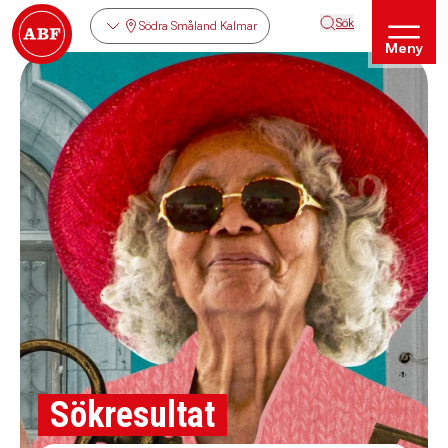
Sök
Södra Småland Kalmar
Meny
Sökresultat