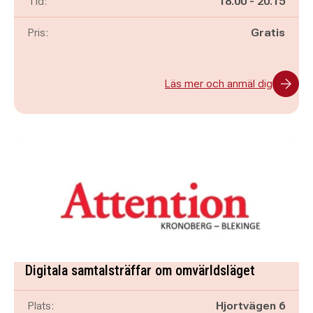
Pågår mellan
och
Tid:
18.00
-
20.15
Pris:
Gratis
Läs mer och anmäl dig
Digitala samtalsträffar om omvärldsläget
Plats:
Hjortvägen 6