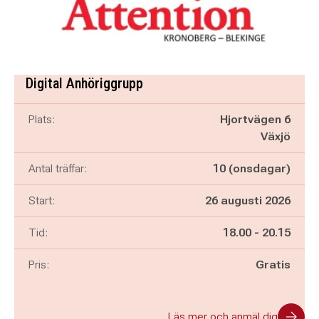
Digital Anhöriggrupp
Plats:
Hjortvägen 6
Växjö
Antal träffar:
10 (onsdagar)
Start:
26 augusti 2026
Pågår mellan
och
Tid:
18.00
-
20.15
Pris:
Gratis
Läs mer och anmäl dig