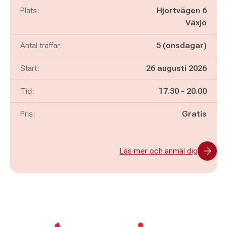
Plats:
Hjortvägen 6
Växjö
Antal träffar:
5 (onsdagar)
Start:
26 augusti 2026
Pågår mellan
och
Tid:
17.30
-
20.00
Pris:
Gratis
Läs mer och anmäl dig