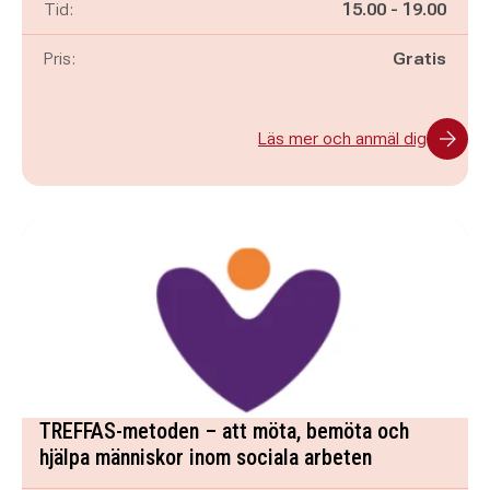
Pågår mellan
och
Tid:
15.00
-
19.00
Pris:
Gratis
Läs mer och anmäl dig
TREFFAS-metoden – att möta, bemöta och
hjälpa människor inom sociala arbeten