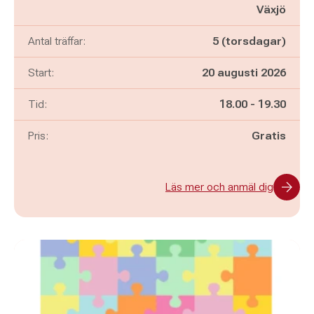
Växjö
Antal träffar:
5 (torsdagar)
Start:
20 augusti 2026
Pågår mellan
och
Tid:
18.00
-
19.30
Pris:
Gratis
Läs mer och anmäl dig