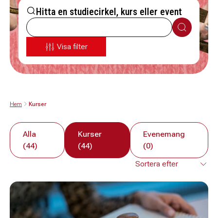
Hitta en studiecirkel, kurs eller event
Sök
Visa filter
Hem
Kurser
Alla
Kurser
Evenemang
(44)
(44)
(0)