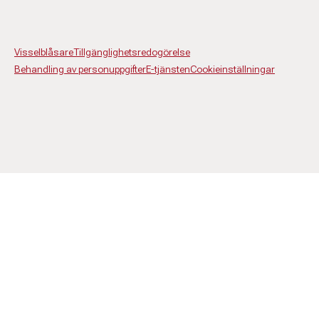
Visselblåsare
Tillgänglighetsredogörelse
Behandling av personuppgifter
E-tjänsten
Cookieinställningar