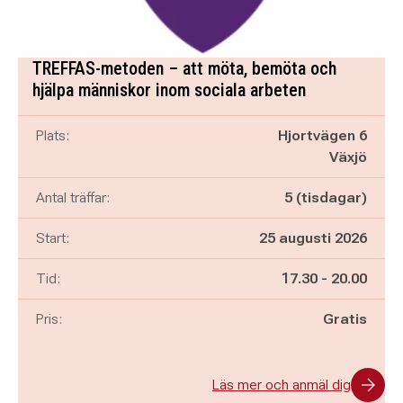
TREFFAS-metoden – att möta, bemöta och
hjälpa människor inom sociala arbeten
Plats:
Hjortvägen 6
Växjö
Antal träffar:
5 (tisdagar)
Start:
25 augusti 2026
Pågår mellan
och
Tid:
17.30
-
20.00
Pris:
Gratis
Läs mer och anmäl dig