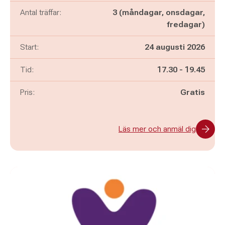
Antal träffar:
3 (måndagar, onsdagar,
fredagar)
Start:
24 augusti 2026
Pågår mellan
och
Tid:
17.30
-
19.45
Pris:
Gratis
Läs mer och anmäl dig