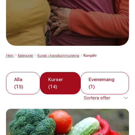
Hem
Kategorier
Kurser i kranskommunerna
Kungälv
Alla
Kurser
Evenemang
(15)
(14)
(1)