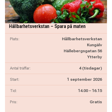
Hållbarhetsverkstan – Spara på maten
Plats:
Hållbarhetsverkstan
Kungälv
Hällebergsgatan 56
Ytterby
Antal träffar:
4 (tisdagar)
Start:
1 september 2026
Pågår mellan
och
Tid:
14.00
–
16.15
Pris:
Gratis