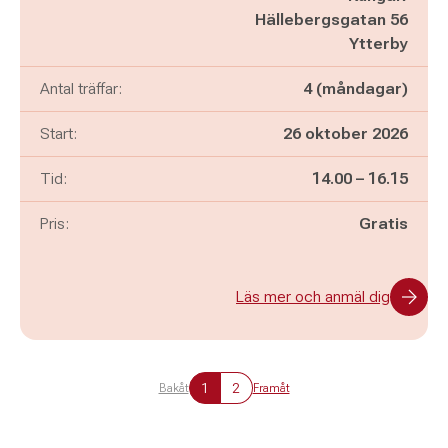
Hällebergsgatan 56
Ytterby
Antal träffar:
4 (måndagar)
Start:
26 oktober 2026
Pågår mellan
och
Tid:
14.00
–
16.15
Pris:
Gratis
Läs mer och anmäl dig
1
2
Bakåt
Framåt