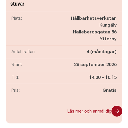
stuvar
Plats:
Hållbarhetsverkstan
Kungälv
Hällebergsgatan 56
Ytterby
Antal träffar:
4 (måndagar)
Start:
28 september 2026
Pågår mellan
och
Tid:
14.00
–
16.15
Pris:
Gratis
Läs mer och anmäl dig