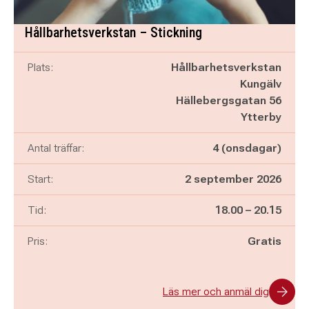
Hållbarhetsverkstan – Stickning
Plats:
Hållbarhetsverkstan
Kungälv
Hällebergsgatan 56
Ytterby
Antal träffar:
4 (onsdagar)
Start:
2 september 2026
Pågår mellan
och
Tid:
18.00
–
20.15
Pris:
Gratis
Läs mer och anmäl dig