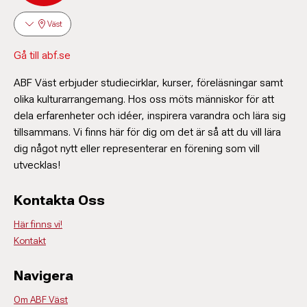
Väst
Gå till abf.se
ABF Väst erbjuder studiecirklar, kurser, föreläsningar samt
olika kulturarrangemang. Hos oss möts människor för att
dela erfarenheter och idéer, inspirera varandra och lära sig
tillsammans. Vi finns här för dig om det är så att du vill lära
Mimmi Täng
dig något nytt eller representerar en förening som vill
Verksamhetsutvecklare
utvecklas!
073-239 00 70
mimmi.tang@abf.se
Kontakta Oss
Här finns vi!
Kontakt
Navigera
Om ABF Väst