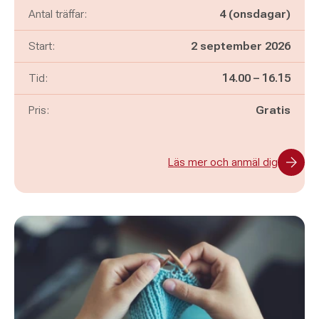
Antal träffar:
4 (onsdagar)
Start:
2 september 2026
Pågår mellan
och
Tid:
14.00
–
16.15
Pris:
Gratis
Läs mer och anmäl dig