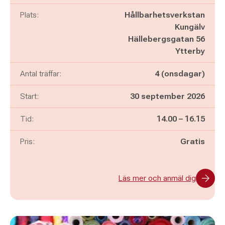
Plats:
Hållbarhetsverkstan
Kungälv
Hällebergsgatan 56
Ytterby
Antal träffar:
4 (onsdagar)
Start:
30 september 2026
Pågår mellan
och
Tid:
14.00
–
16.15
Pris:
Gratis
Läs mer och anmäl dig