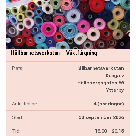
Hållbarhetsverkstan – Växtfärgning
Plats:
Hållbarhetsverkstan
Kungälv
Hällebergsgatan 56
Ytterby
Antal träffar:
4 (onsdagar)
Start:
30 september 2026
Pågår mellan
och
Tid:
18.00
–
20.15