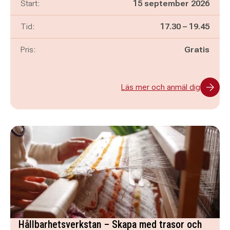
Start:
15 september 2026
Pågår mellan
och
Tid:
17.30
–
19.45
Pris:
Gratis
Läs mer och anmäl dig
Hållbarhetsverkstan – Skapa med trasor och