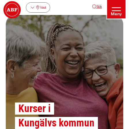
Sök
Väst
Meny
Kurser i
Kungälvs kommun