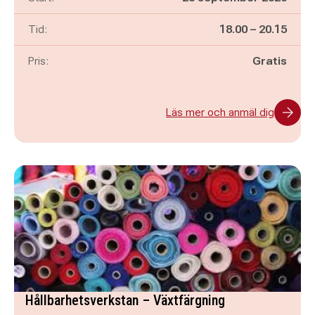
Pågår mellan
och
Tid:
18.00
–
20.15
Pris:
Gratis
Läs mer och anmäl dig
Hållbarhetsverkstan – Växtfärgning