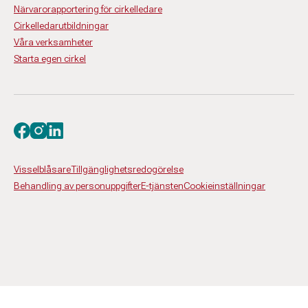
Närvarorapportering för cirkelledare
Cirkelledarutbildningar
Våra verksamheter
Starta egen cirkel
Besök oss på facebook
Besök oss på instagram
Besök oss på linkedin
Visselblåsare
Tillgänglighetsredogörelse
Behandling av personuppgifter
E-tjänsten
Cookieinställningar