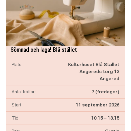
Sömnad och laga! Blå stället
Plats:
Kulturhuset Blå Stället
Angereds torg 13
Angered
Antal träffar:
7 (fredagar)
Start:
11 september 2026
Pågår mellan
och
Tid:
10.15
–
13.15