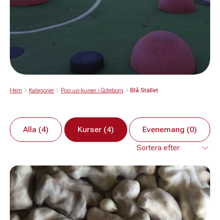
Hem
Kategorier
Pop up-kurser i Göteborg
Blå Stället
Alla (4)
Kurser (4)
Evenemang (0)