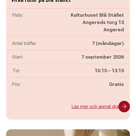
Plats:
Kulturhuset Blå Stället
Angereds torg 13
Angered
Antal träffar:
7 (måndagar)
Start:
7 september 2026
Pågår mellan
och
Tid:
10.15
–
13.15
Pris:
Gratis
Läs mer och anmäl dig