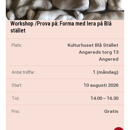
Workshop /Prova på: Forma med lera på Blå
stället
Plats:
Kulturhuset Blå Stället
Angereds torg 13
Angered
Antal träffar:
1 (måndag)
Start:
10 augusti 2026
Pågår mellan
och
Tid:
14.00
–
16.30
Pris:
Gratis