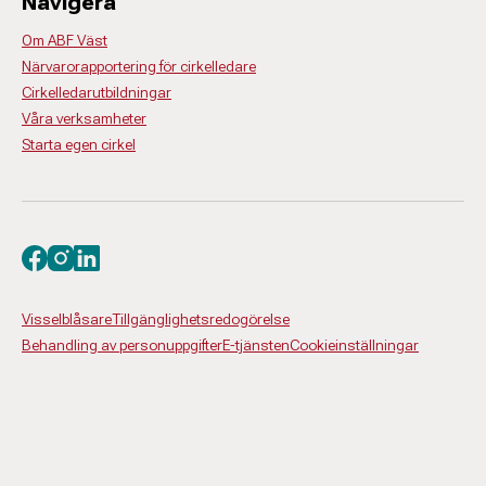
Navigera
Om ABF Väst
Närvarorapportering för cirkelledare
Cirkelledarutbildningar
Våra verksamheter
Starta egen cirkel
Besök oss på facebook
Besök oss på instagram
Besök oss på linkedin
Visselblåsare
Tillgänglighetsredogörelse
Behandling av personuppgifter
E-tjänsten
Cookieinställningar