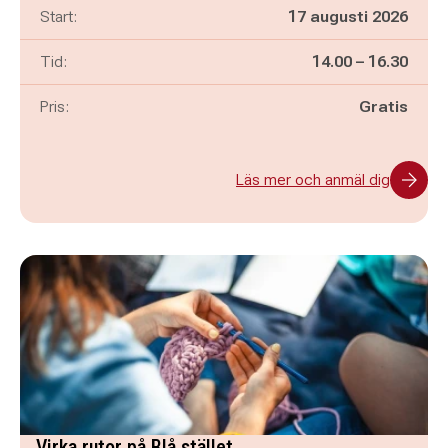
Start:
17 augusti 2026
Pågår mellan
och
Tid:
14.00
–
16.30
Pris:
Gratis
Läs mer och anmäl dig
Virka rutor på Blå stället