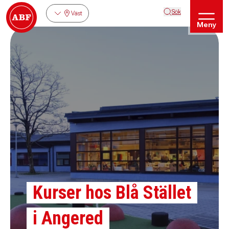
Sök
Väst
Meny
Kurser hos Blå Stället
i Angered