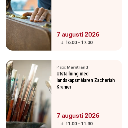
Evenemanget är :
7 augusti 2026
Pågår mellan
och
Tid:
16.00
-
17.00
Plats:
Marstrand
Utställning med
landskapsmålaren Zacheriah
Kramer
Evenemanget är :
7 augusti 2026
Pågår mellan
och
Tid:
11.00
-
11.30