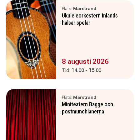
Plats:
Marstrand
Ukuleleorkestern Inlands
halsar spelar
Evenemanget är :
8 augusti 2026
Pågår mellan
och
Tid:
14.00
-
15.00
Plats:
Marstrand
Miniteatern Bagge och
postmunchianerna