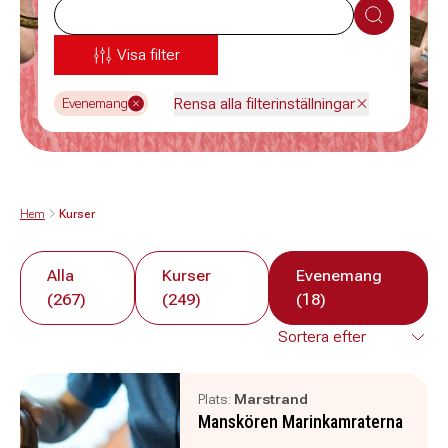
Sök
Visa filter
Rensa alla filterinställningar
Evenemang
Hem
Kurser
Alla
Kurser
Evenemang
(267)
(249)
(18)
Plats:
Marstrand
Manskören Marinkamraterna