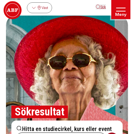
Sök
Väst
Meny
Sökresultat
Hitta en studiecirkel, kurs eller event