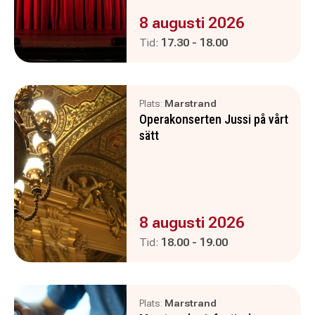
Evenemanget är :
8 augusti 2026
Pågår mellan
och
Tid:
17.30
-
18.00
Plats:
Marstrand
Operakonserten Jussi på vårt
sätt
Evenemanget är :
8 augusti 2026
Pågår mellan
och
Tid:
18.00
-
19.00
Plats:
Marstrand