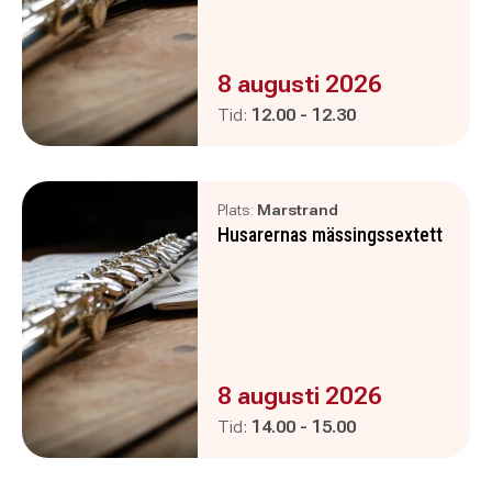
Evenemanget är :
8 augusti 2026
Pågår mellan
och
Tid:
12.00
-
12.30
Plats:
Marstrand
Husarernas mässingssextett
Evenemanget är :
8 augusti 2026
Pågår mellan
och
Tid:
14.00
-
15.00