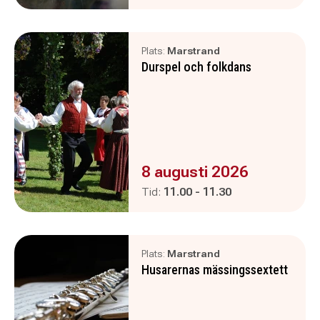
Plats:
Marstrand
Durspel och folkdans
Evenemanget är :
8 augusti 2026
Pågår mellan
och
Tid:
11.00
-
11.30
Plats:
Marstrand
Husarernas mässingssextett