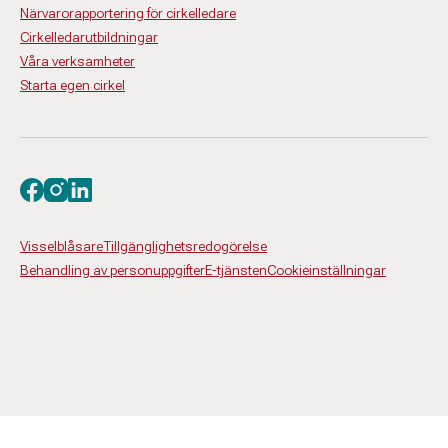
Närvarorapportering för cirkelledare
Cirkelledarutbildningar
Våra verksamheter
Starta egen cirkel
Besök oss på facebook
Besök oss på instagram
Besök oss på linkedin
Visselblåsare
Tillgänglighetsredogörelse
Behandling av personuppgifter
E-tjänsten
Cookieinställningar