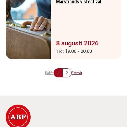
Marstrands visfestival
Evenemanget är :
8 augusti 2026
Pågår mellan
och
Tid:
19.00
-
20.00
1
2
Bakåt
Framåt