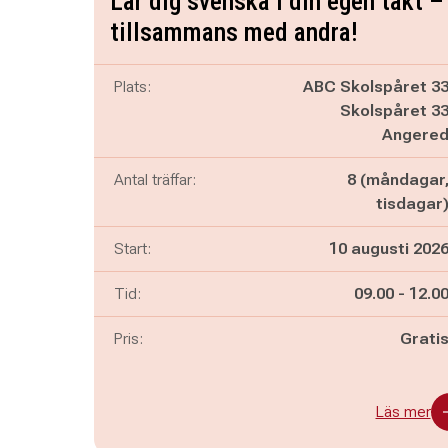
Lär dig svenska i din egen takt –
tillsammans med andra!
Plats:
ABC Skolspåret 3
Skolspåret 3
Angere
Antal träffar:
8 (måndagar
tisdagar
Start:
10 augusti 202
Pågår mella
och
Tid:
09.00
-
12.0
Pris:
Grati
Läs mer