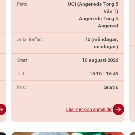
5
Plats:
UCI (Angereds Torg 5
)
Vån 1)
5
Angereds Torg 5
d
Angered
,
Antal träffar:
16 (måndagar,
)
onsdagar)
6
Start:
10 augusti 2026
n
Pågår mellan
och
0
Tid:
15.15
-
16.45
s
Pris:
Gratis
Läs mer och anmäl dig