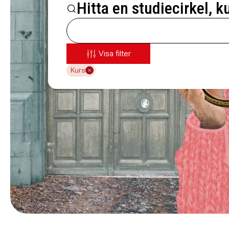
Hitta en studiecirkel, k
Visa filter
Kurs