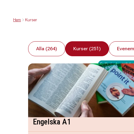
Hem
Kurser
Alla (264)
Kurser (251)
Evenem
Fullbokad - ställ dig 
Engelska A1