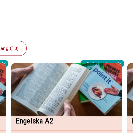
ang (13)
i kö
Fullbokad - ställ dig i kö
Engelska A2