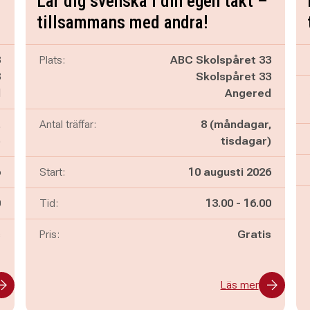
Lär dig svenska i din egen takt –
tillsammans med andra!
3
Plats:
ABC Skolspåret 33
3
Skolspåret 33
d
Angered
,
Antal träffar:
8 (måndagar,
)
tisdagar)
6
Start:
10 augusti 2026
n
Pågår mellan
och
0
Tid:
13.00
-
16.00
s
Pris:
Gratis
Läs mer