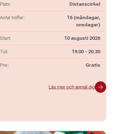
Plats:
Distanscirkel
Antal träffar:
16 (måndagar,
onsdagar)
Start:
10 augusti 2026
Pågår mellan
och
Tid:
19.00
-
20.30
Pris:
Gratis
Läs mer och anmäl dig