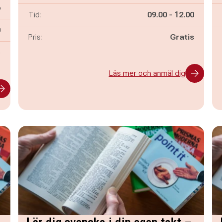
6
Pågår mellan
och
Tid:
09.00
-
12.00
n
0
Pris:
Gratis
s
Läs mer och anmäl dig