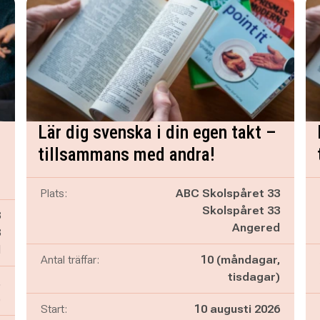
Lär dig svenska i din egen takt –
tillsammans med andra!
Plats:
ABC Skolspåret 33
Skolspåret 33
3
Angered
3
d
Antal träffar:
10 (måndagar,
tisdagar)
,
)
Start:
10 augusti 2026