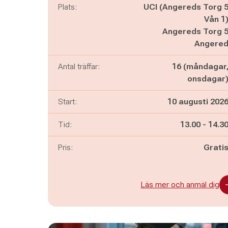
Plats:
UCI (Angereds Torg 
Vån 1
Angereds Torg 
Angere
Antal träffar:
16 (måndagar
onsdagar
Start:
10 augusti 202
Pågår mella
och
Tid:
13.00
-
14.3
Pris:
Grati
Läs mer och anmäl dig