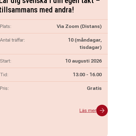
Lär dig svenska i din egen takt –
tillsammans med andra!
Plats:
Via Zoom (Distans)
Antal träffar:
10 (måndagar,
tisdagar)
Start:
10 augusti 2026
Pågår mellan
och
Tid:
13.00
-
16.00
Pris:
Gratis
Läs mer