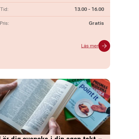
Pågår mellan
och
Tid:
13.00
-
16.00
Pris:
Gratis
Läs mer