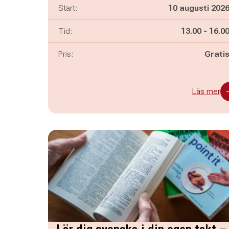
Start:
10 augusti 202
Pågår mella
och
Tid:
13.00
-
16.0
Pris:
Grati
Läs mer