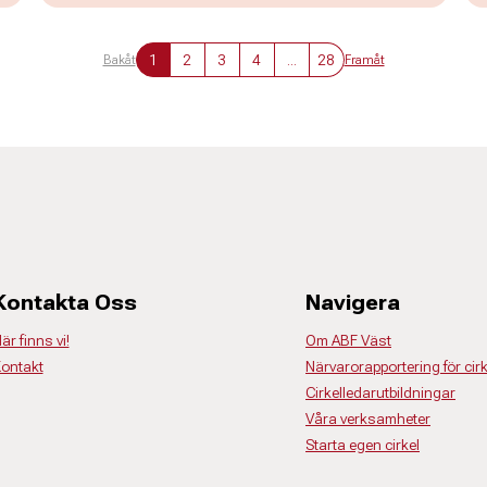
1
2
3
4
...
28
Bakåt
Framåt
Kontakta Oss
Navigera
är finns vi!
Om ABF Väst
ontakt
Närvarorapportering för cir
Cirkelledarutbildningar
Våra verksamheter
Starta egen cirkel