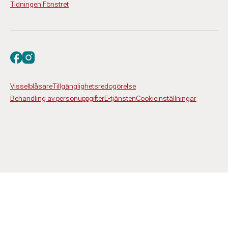
Tidningen Fönstret
Besök oss på facebook
Besök oss på instagram
Visselblåsare
Tillgänglighetsredogörelse
Behandling av personuppgifter
E-tjänsten
Cookieinställningar