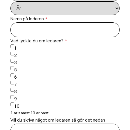
Namn på ledaren
Vad tyckte du om ledaren?
1
2
3
5
6
7
8
9
10
1 är sämst 10 är bäst
Vill du skriva något om ledaren så gör det nedan