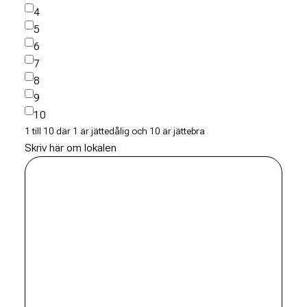
4
5
6
7
8
9
10
1 till 10 där 1 är jättedålig och 10 är jättebra
Skriv här om lokalen