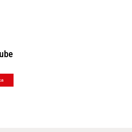
ube
ka