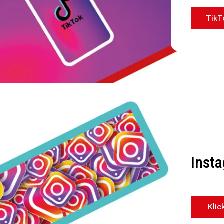
TikT
Inst
Klic