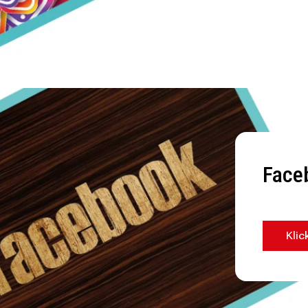
Face
Klic