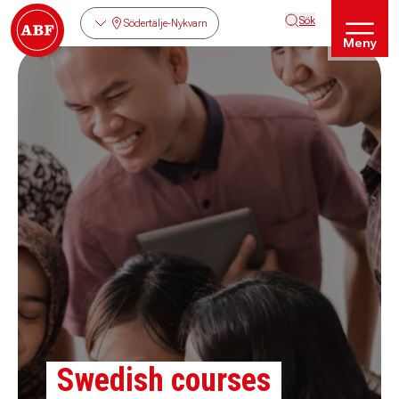
Sök
Södertälje-Nykvarn
Meny
Swedish courses