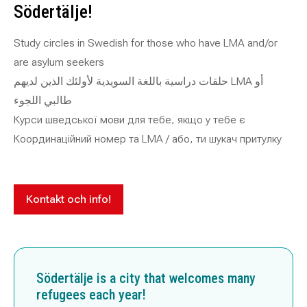
Södertälje!
Study circles in Swedish for those who have LMA
and/or
are asylum seekers
أو
حلقات دراسية باللغة السويدية لأولئك الذين لديهم LMA
طالبي اللجوء
Курси шведської мови для тебе, якщо у тебе є
Координаційний номер та
LMA /
або, ти шукач притулку
Kontakt och info!
Södertälje is a city that welcomes many
refugees each year!