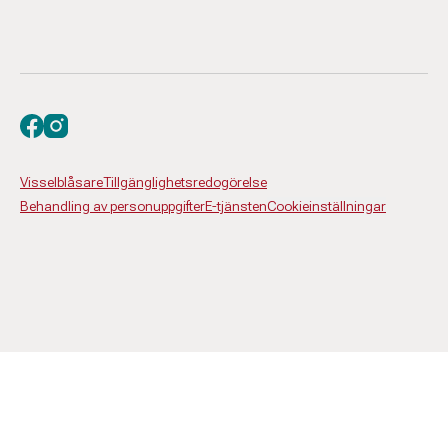
Besök oss på facebook
Besök oss på instagram
Visselblåsare
Tillgänglighetsredogörelse
Behandling av personuppgifter
E-tjänsten
Cookieinställningar