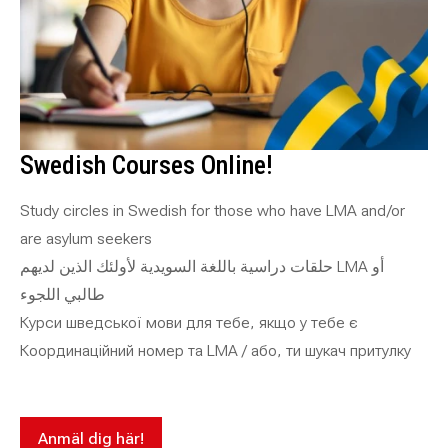
Swedish Courses Online!
Study circles in Swedish for those who have LMA
and/or
are asylum seekers
أو
حلقات دراسية باللغة السويدية لأولئك الذين لديهم LMA
طالبي اللجوء
Курси шведської мови для тебе, якщо у тебе є
Координаційний номер та
LMA /
або, ти шукач притулку
Anmäl dig här!