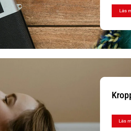
Läs 
Krop
Läs m