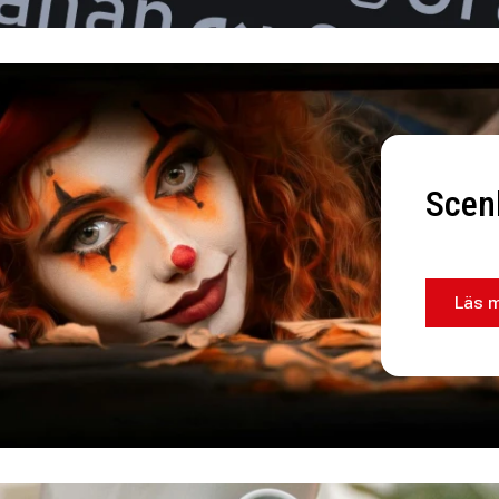
Scen
Läs 