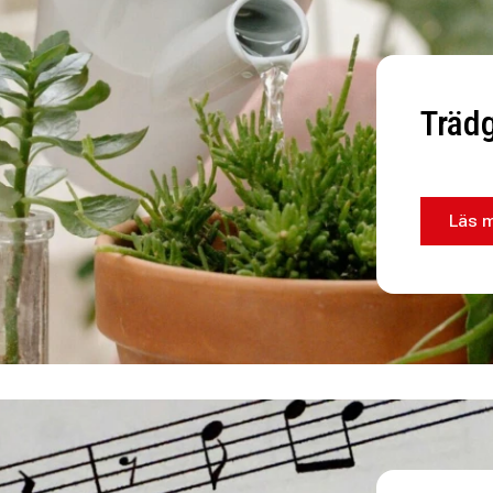
Trädg
Läs 