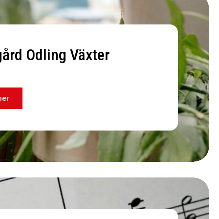
ård Odling Växter
mer