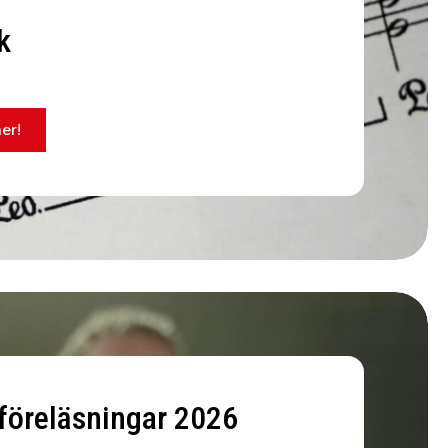
k
er!
föreläsningar 2026