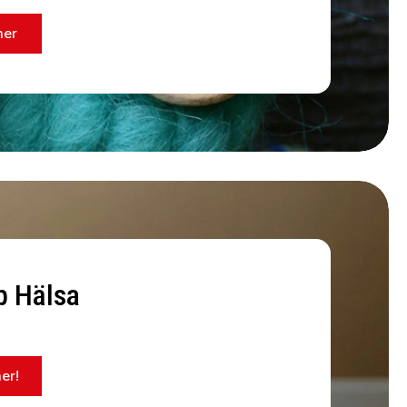
mer
p Hälsa
er!