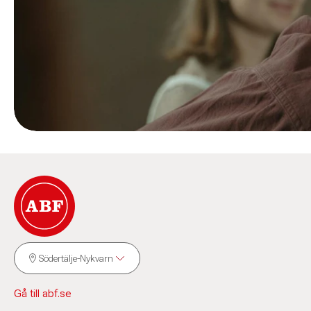
Södertälje-Nykvarn
Gå till abf.se