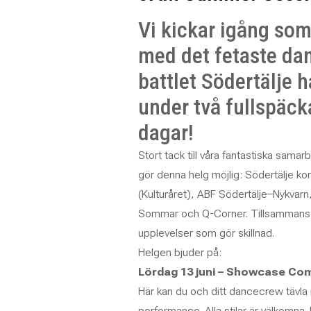
Vi kickar igång so
med det fetaste da
battlet Södertälje h
under två fullspäc
dagar!
Stort tack till våra fantastiska sama
gör denna helg möjlig: Södertälje 
(Kulturåret), ABF Södertälje–Nykvarn
Sommar och Q-Corner. Tillsammans 
upplevelser som gör skillnad.
Helgen bjuder på:
Lördag 13 juni – Showcase Com
Här kan du och ditt dancecrew tävla
performance. Alla stilar är välkomna