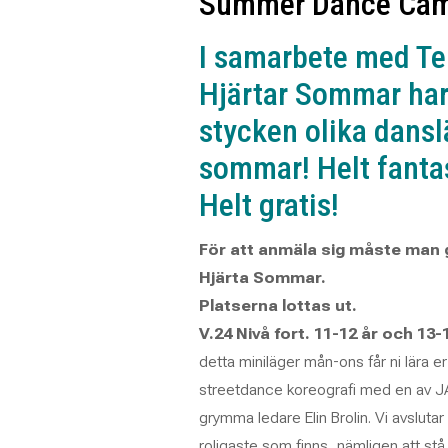
Summer Dance Ca
I samarbete med Te
Hjärtar Sommar har
stycken olika dansl
sommar! Helt fantas
Helt gratis!
För att anmäla sig måste man g
Hjärta Sommar.
Platserna lottas ut.
V.24 Nivå fort. 11-12 år och 13-1
detta miniläger mån-ons får ni lära er 
streetdance koreografi med en av 
grymma ledare Elin Brolin. Vi avsluta
roligaste som finns, nämligen att stå