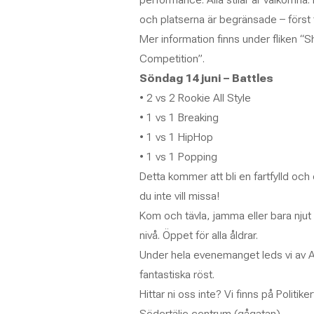
och platserna är begränsade – först til
Mer information finns under fliken 
Competition”.
Söndag 14 juni – Battles
• 2 vs 2 Rookie All Style
• 1 vs 1 Breaking
• 1 vs 1 HipHop
• 1 vs 1 Popping
Detta kommer att bli en fartfylld och
du inte vill missa!
Kom och tävla, jamma eller bara njut
nivå. Öppet för alla åldrar.
Under hela evenemanget leds vi av A
fantastiska röst.
Hittar ni oss inte? Vi finns på Politiker
Södertälje centrum (gågatan).