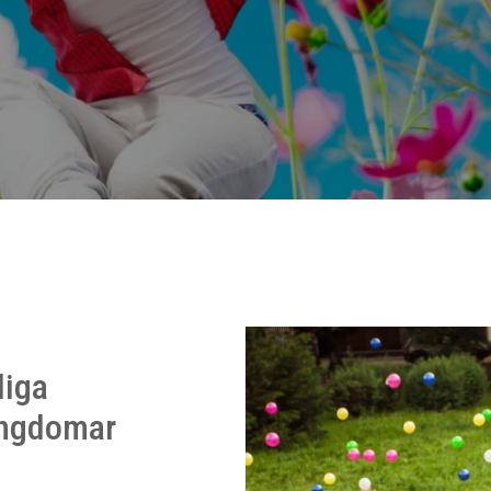
liga
ungdomar