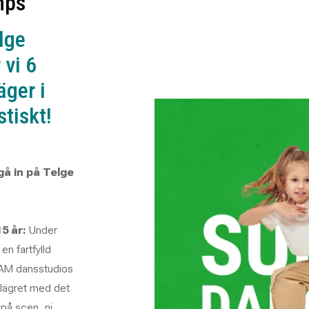
mps
lge
 vi 6
äger i
tiskt!
å in på Telge
5 år:
Under
en fartfylld
JAM dansstudios
r lägret med det
 på scen, ni