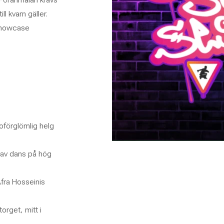
l kvarn gäller.
“Showcase
 oförglömlig helg
 av dans på hög
fra Hosseinis
torget, mitt i