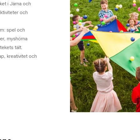
ket i Järna och
aktiviteter och
om: spel och
eter, myshörna
tekets tält.
, kreativitet och