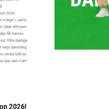
på
ion 2026.
 vi läger i Järna
 Gillar ditt barn
älje får barnen
 kul. Våra duktiga
tt varje danssteg
 en vecka fylld av
a upp vad vi lärt
on 2026!