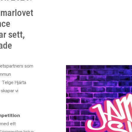
mmarlovet
nce
ar sett,
kade
rbetspartners som
kommun
, Telge Hjärta
skapar vi
petition
 med ett
. Föranmälan krävs