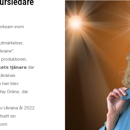
ursledare
verksam inom
 utmärkelser,
kraine”.
 produktioner,
kets tjänare
där
Ukrainas
n han blev
tay Online
, där
av Ukraina år 2022
tsatt sin
 som