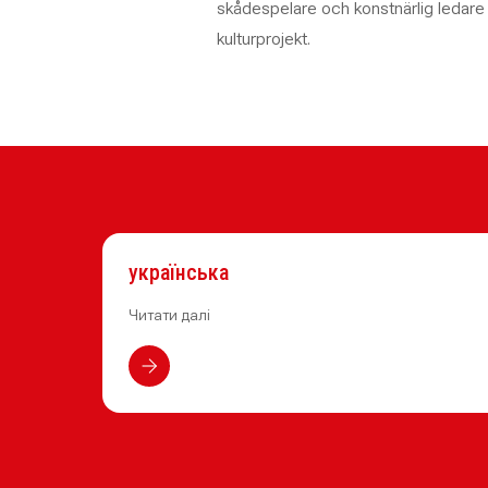
skådespelare och konstnärlig ledare f
kulturprojekt.
українська
Читати далі