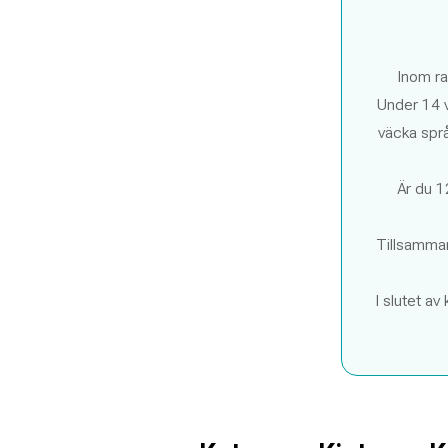
Іnom ra
Under 14 v
väcka språk
Är du 1
Tillsamman
I slutet av