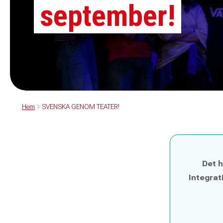
september!
Hem
SVENSKA GENOM TEATER!
Det h
Integrat