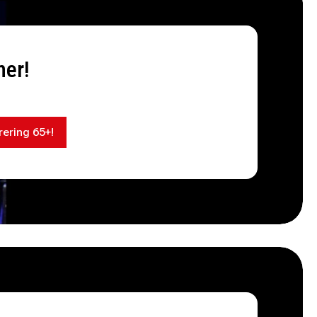
mer!
rering 65+!