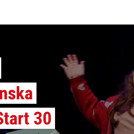
enska
Start 30