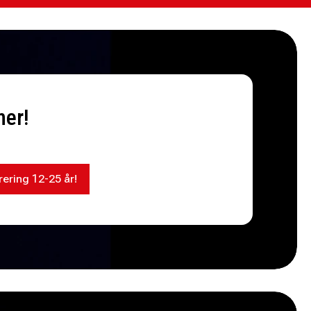
mer!
rering 12-25 år!