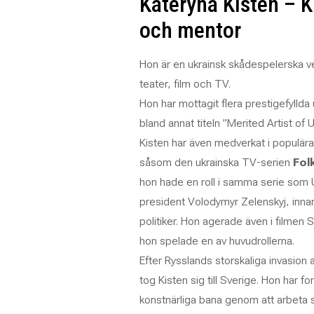
Kateryna Kisten – K
och mentor
Hon är en ukrainsk skådespelerska 
teater, film och TV.
Hon har mottagit flera prestigefyllda
bland annat titeln ”Merited Artist of U
Kisten har även medverkat i populära
såsom den ukrainska TV-serien
Fol
hon hade en roll i samma serie som 
president Volodymyr Zelenskyj, inna
politiker. Hon agerade även i filmen
S
hon spelade en av huvudrollerna.
Efter Rysslands storskaliga invasion 
tog Kisten sig till Sverige. Hon har for
konstnärliga bana genom att arbeta