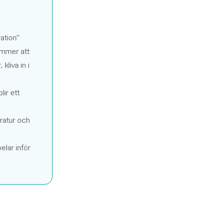
ation”
ommer att
kliva in i
ir ett
eratur och
elar inför