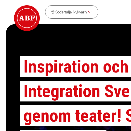
Södertälje-Nykvarn
Inspiration och
Integration Sv
genom teater! 