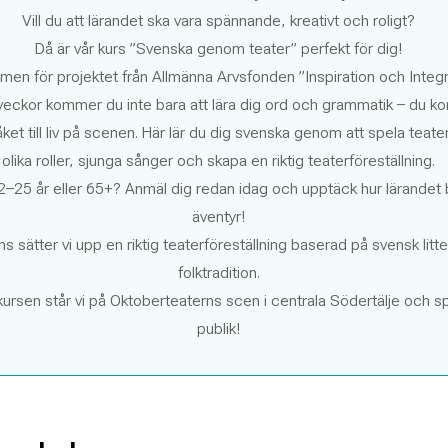
Vill du att lärandet ska vara spännande, kreativt och roligt?
Då är vår kurs ”Svenska genom teater” perfekt för dig!
men för projektet från Allmänna Arvsfonden ”Inspiration och Integr
eckor kommer du inte bara att lära dig ord och grammatik – du k
et till liv på scenen. Här lär du dig svenska genom att spela teater, 
olika roller, sjunga sånger och skapa en riktig teaterföreställning.
2–25 år eller 65+? Anmäl dig redan idag och upptäck hur lärandet bl
äventyr!
s sätter vi upp en riktig teaterföreställning baserad på svensk litt
folktradition.
 kursen står vi på Oktoberteaterns scen i centrala Södertälje och sp
publik!