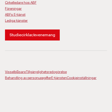
Cirkelledare hos ABF
Föreningar
ABFs E-tjänst
Lediga tjänster
Studiecirklar/evenemang
Visselblåsare
Tillgänglighetsredogörelse
Behandling av personuppgifter
E-tjänsten
Cookieinställningar