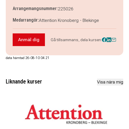
Arrangemangsnummer:
225026
Medarrangör:
Attention Kronoberg - Blekinge
Anmäl dig
Gå tillsammans, dela kursen:
Anmäl dig till Attentions digitala träff om Ekon
data hämtad 26-08-10 04.21
Liknande kurser
Visa nära mig