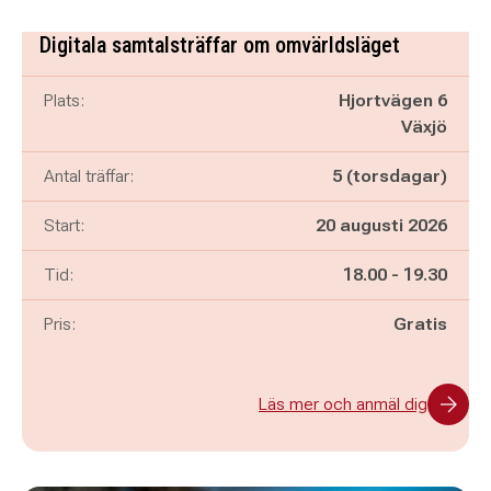
Digitala samtalsträffar om omvärldsläget
Plats:
Hjortvägen 6
Växjö
Antal träffar:
5 (torsdagar)
Start:
20 augusti 2026
Pågår mellan
och
Tid:
18.00
-
19.30
Pris:
Gratis
Läs mer och anmäl dig