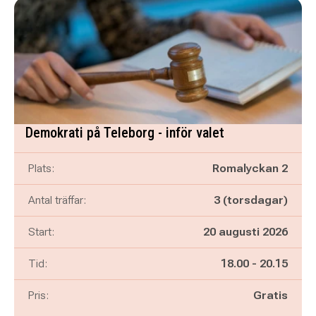
Demokrati på Teleborg - inför valet
Plats:
Romalyckan 2
Antal träffar:
3 (torsdagar)
Start:
20 augusti 2026
Pågår mellan
och
Tid:
18.00
-
20.15
Pris:
Gratis