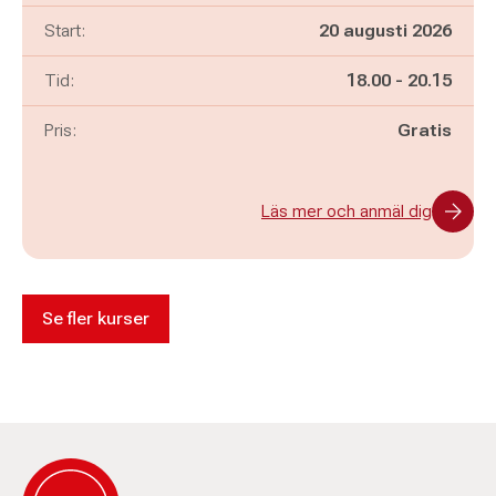
Start:
20 augusti 2026
Pågår mellan
och
Tid:
18.00
-
20.15
Pris:
Gratis
Läs mer och anmäl dig
Se fler kurser