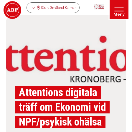
Sök
Södra Småland Kalmar
Meny
Attentions digitala
träff om Ekonomi vid
NPF/psykisk ohälsa