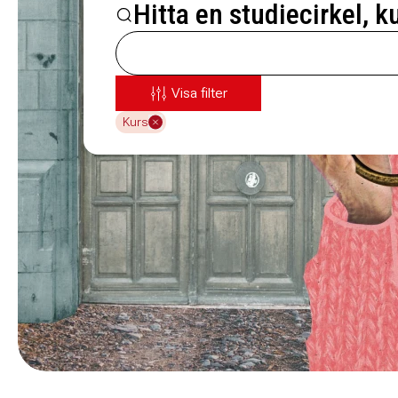
Hitta en studiecirkel, k
Visa filter
Kurs