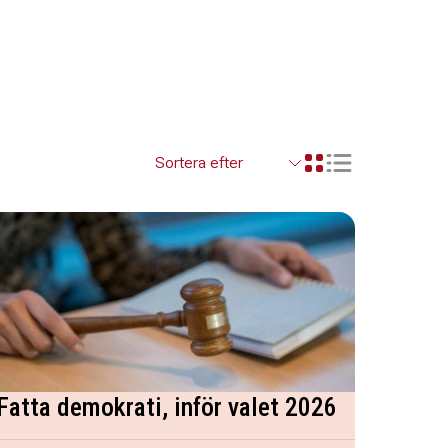
Visa resultaten so
Visa resultaten i ett r
Fatta demokrati, inför valet 2026