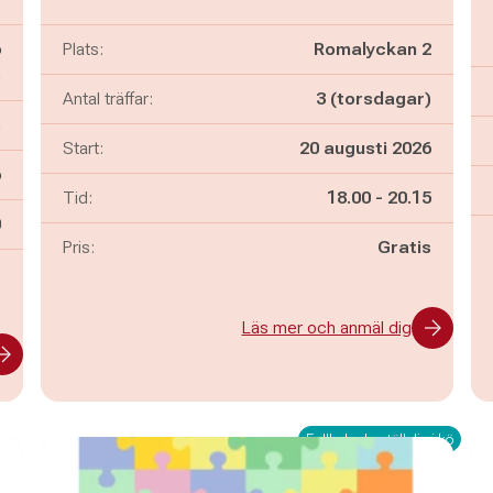
6
Plats:
Romalyckan 2
ö
Antal träffar:
3 (torsdagar)
)
Start:
20 augusti 2026
6
Pågår mellan
och
Tid:
18.00
-
20.15
n
0
Pris:
Gratis
s
Läs mer och anmäl dig
Fullbokad - ställ dig i kö