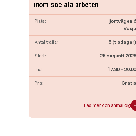
inom sociala arbeten
Plats:
Hjortvägen 
Växj
Antal träffar:
5 (tisdagar
Start:
25 augusti 202
Pågår mella
och
Tid:
17.30
-
20.0
Pris:
Grati
Läs mer och anmäl dig