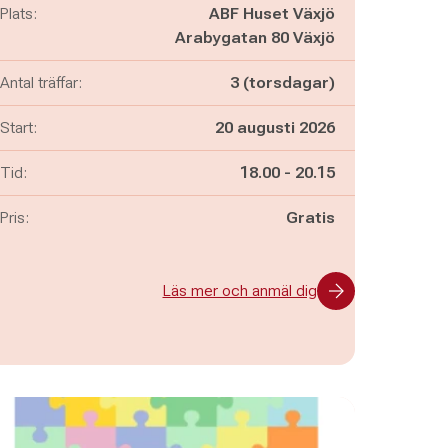
Plats:
ABF Huset Växjö
Arabygatan 80 Växjö
Antal träffar:
3 (torsdagar)
Start:
20 augusti 2026
Pågår mellan
och
Tid:
18.00
-
20.15
Pris:
Gratis
Läs mer och anmäl dig