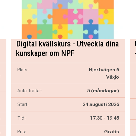
Digital kvällskurs - Utveckla dina
kunskaper om NPF
a
Plats:
Hjortvägen 6
5
Växjö
a
Antal träffar:
5 (måndagar)
,
Start:
24 augusti 2026
)
Pågår mellan
och
Tid:
17.30
-
19.45
6
Pris:
Gratis
n
5