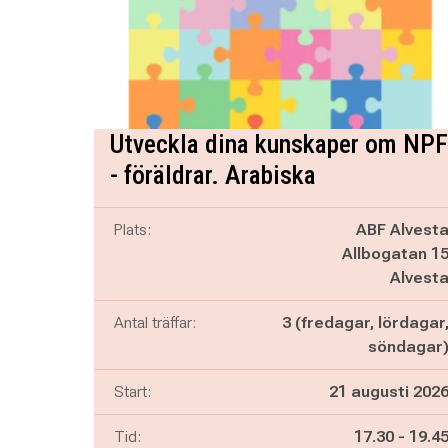
Utveckla dina kunskaper om NPF
- föräldrar. Arabiska
Plats:
ABF Alvest
Allbogatan 1
Alvest
Antal träffar:
3 (fredagar, lördagar
söndagar
Start:
21 augusti 202
Pågår mella
och
Tid:
17.30
-
19.4