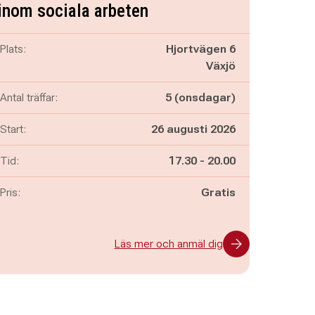
inom sociala arbeten
Plats:
Hjortvägen 6
Växjö
Antal träffar:
5 (onsdagar)
Start:
26 augusti 2026
Pågår mellan
och
Tid:
17.30
-
20.00
Pris:
Gratis
Läs mer och anmäl dig