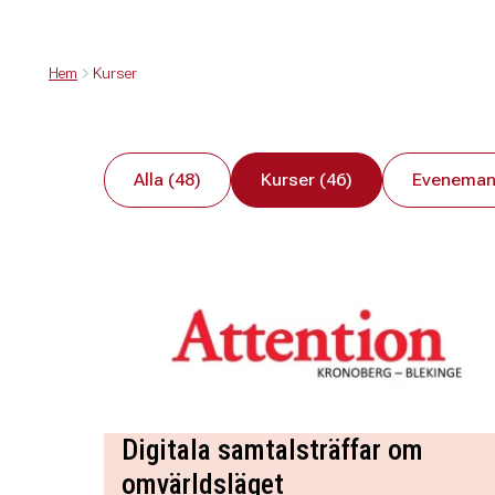
Hem
Kurser
Alla (48)
Kurser (46)
Eveneman
Digitala samtalsträffar om
omvärldsläget