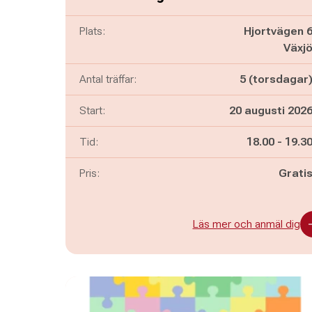
Plats:
Hjortvägen 
Växj
Antal träffar:
5 (torsdagar
Start:
20 augusti 202
Pågår mella
och
Tid:
18.00
-
19.3
Pris:
Grati
Läs mer och anmäl dig