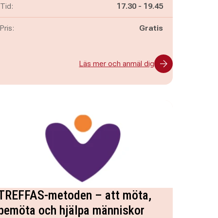
Pågår mellan
och
Tid:
17.30
-
19.45
Pris:
Gratis
Läs mer och anmäl dig
TREFFAS-metoden – att möta,
bemöta och hjälpa människor