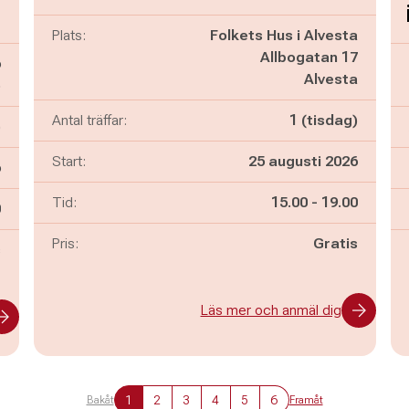
Plats:
Folkets Hus i Alvesta
Allbogatan 17
6
Alvesta
ö
Antal träffar:
1 (tisdag)
)
Start:
25 augusti 2026
6
Pågår mellan
och
Tid:
15.00
-
19.00
n
0
Pris:
Gratis
s
Läs mer och anmäl dig
1
2
3
4
5
6
Bakåt
Framåt