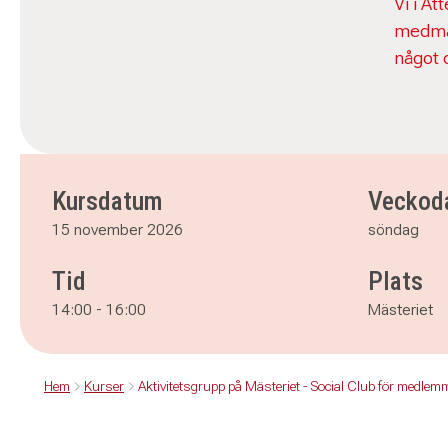
Vi i At
medmän
något 
Kursdatum
Veckod
15 november 2026
söndag
Tid
Plats
14:00
-
16:00
Mästeriet
Hem
Kurser
Aktivitetsgrupp på Mästeriet - Social Club för medlem