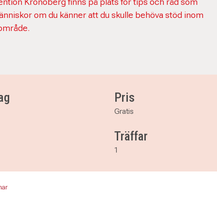
tention Kronoberg finns på plats för tips och råd som
niskor om du känner att du skulle behöva stöd inom
område.
ag
Pris
Gratis
Träffar
1
mar