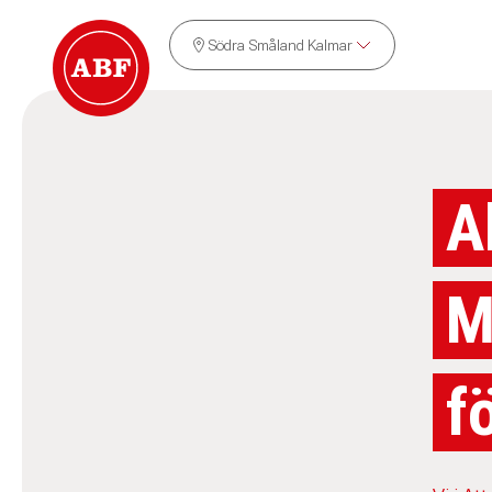
Södra Småland Kalmar
A
M
f