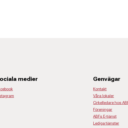
ociala medier
Genvägar
acebook
Kontakt
stagram
Våra lokaler
Cirkelledare hos AB
Föreningar
ABFs E-tjänst
Lediga tjänster