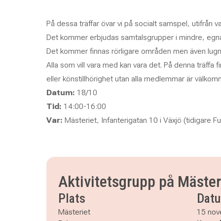
På dessa träffar övar vi på socialt samspel, utifrån va
Det kommer erbjudas samtalsgrupper i mindre, egna
Det kommer finnas rörligare områden men även lugn
Alla som vill vara med kan vara det. På denna träffa f
eller könstillhörighet utan alla medlemmar är välkomn
Datum:
18/10
Tid:
14:00-16:00
Var:
Mästeriet, Infanterigatan 10 i Växjö (tidigare F
Aktivitetsgrupp på Mäster
Plats
Dat
Mästeriet
15 nov