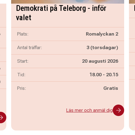
Demokrati på Teleborg - inför
valet
6
Plats:
Romalyckan 2
ö
Antal träffar:
3 (torsdagar)
)
Start:
20 augusti 2026
6
Pågår mellan
och
Tid:
18.00
-
20.15
n
0
Pris:
Gratis
s
Läs mer och anmäl dig