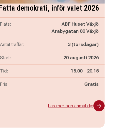
Fatta demokrati, inför valet 2026
Plats:
ABF Huset Växjö
Arabygatan 80 Växjö
Antal träffar:
3 (torsdagar)
Start:
20 augusti 2026
Pågår mellan
och
Tid:
18.00
-
20.15
Pris:
Gratis
Läs mer och anmäl dig