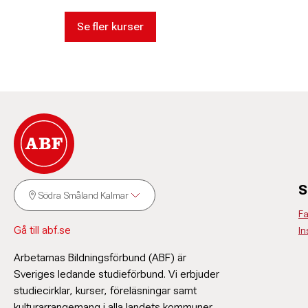
Se fler kurser
S
Södra Småland Kalmar
F
Gå till abf.se
In
Arbetarnas Bildningsförbund (ABF) är
Sveriges ledande studieförbund. Vi erbjuder
studiecirklar, kurser, föreläsningar samt
kulturarrangemang i alla landets kommuner.