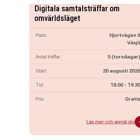
Digitala samtalsträffar om
omvärldsläget
Plats:
Hjortvägen 
Växj
Antal träffar:
5 (torsdagar
Start:
20 augusti 202
Pågår mella
och
Tid:
18.00
-
19.3
Pris:
Grati
Läs mer och anmäl dig