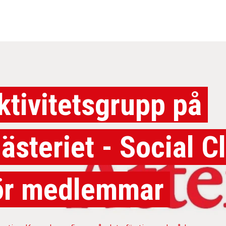
ktivitetsgrupp på
ästeriet - Social C
ör medlemmar