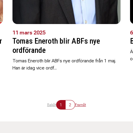
11 mars 2025
6
r
Tomas Eneroth blir ABFs nye
ordförande
Ä
o
Tomas Eneroth blir ABFs nye ordförande från 1 maj.
Han är idag vice ordf...
1
2
Bakåt
Framåt