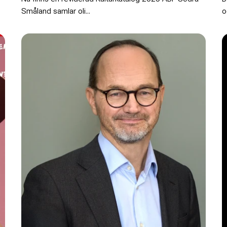
Småland samlar oli...
o