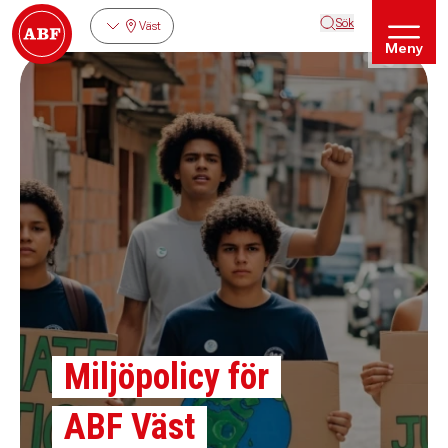
Sök
Väst
Meny
Miljöpolicy för
ABF Väst