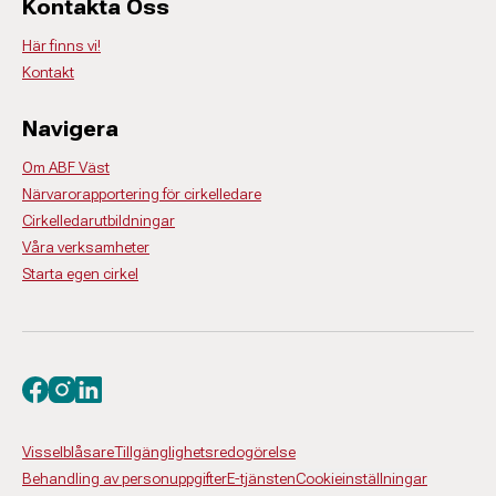
Kontakta Oss
Här finns vi!
Kontakt
Navigera
Om ABF Väst
Närvarorapportering för cirkelledare
Cirkelledarutbildningar
Våra verksamheter
Starta egen cirkel
Besök oss på facebook
Besök oss på instagram
Besök oss på linkedin
Visselblåsare
Tillgänglighetsredogörelse
Behandling av personuppgifter
E-tjänsten
Cookieinställningar