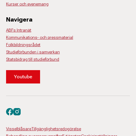
Kurser och evenemang
Navigera
ABFs Intranät
Kommunikations- och pressmaterial
Folkbildningsrådet
Studieförbunden i samverkan
Statsbidrag till studieförbund
Youtube
Besök oss på facebook
Besök oss på instagram
Visselblåsare
Tillgänglighetsredogörelse