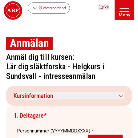
Sök
Västernorrland
Meny
Anmälan
Anmäl dig till kursen:
Lär dig släktforska - Helgkurs i
Sundsvall - intresseanmälan
Kursinformation
Kursdatum
Veckodag
1. Deltagare*
-
måndag
Tid
Plats
Personnummer (YYYYMMDDXXXX)
*