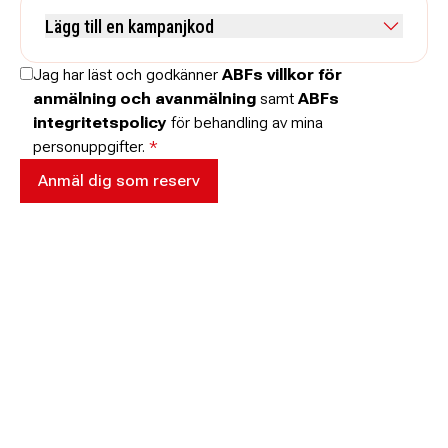
Kommentar
Lägg till en kampanjkod
Skriv koden utan mellanslag och skriv stora och små bokstäver när
Jag har läst och godkänner
ABFs villkor för
de anges.
anmälning och avanmälning
samt
ABFs
integritetspolicy
för behandling av mina
personuppgifter.
*