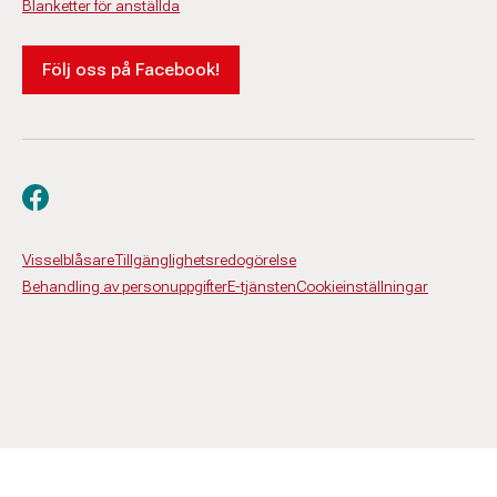
Blanketter för anställda
Följ oss på Facebook!
Besök oss på facebook
Visselblåsare
Tillgänglighetsredogörelse
Behandling av personuppgifter
E-tjänsten
Cookieinställningar