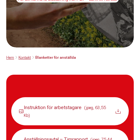
Hem
Kontakt
Blanketter för anställda
Instruktion för arbetstagare
(jpeg, 63,55
Kb)
Anställningsavtal – Timrapport
(jpeg, 75,44