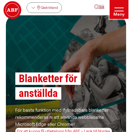
Sök
Gästrikland
Meny
Blanketter för
anställda
För bästa funktion med Ifyllnadsbara blanketter
rekommenderas ni att använda webbläsarna
Microsoft Edge eller Chrome!
För att kunna få utbetalning från ABF – Länk till Nordea