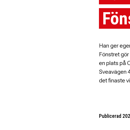
Fön
Han ger egen
Fönstret gör
en plats på 
Sveavägen 41
det finaste v
Publicerad 20