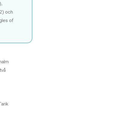
),
2) och
gles of
malm
två
arik