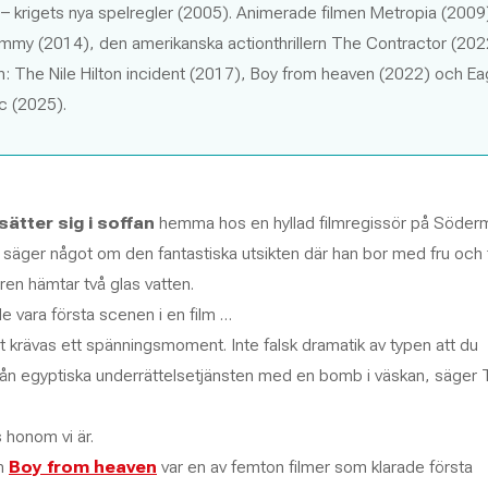
– krigets nya spelregler
(2005). Animerade filmen
Metropia
(2009
mmy
(2014), den amerikanska actionthrillern
The Contractor
(202
in:
The Nile Hilton incident
(2017),
Boy from heaven
(2022) och
Ea
ic
(2025).
sätter sig i soffan
hemma hos en hyllad filmregissör på Söder
 säger något om den fantastiska utsikten där han bor med fru och 
ren hämtar två glas vatten.
e vara första scenen i en film …
et krävas ett spänningsmoment. Inte falsk dramatik av typen att du
ån egyptiska underrättelsetjänsten med en bomb i väskan, säger T
s honom vi är.
lm
Boy from heaven
var en av femton filmer som klarade första