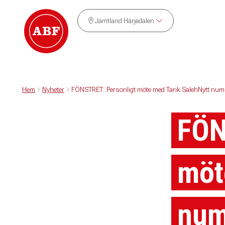
Jämtland Härjedalen
Hem
Nyheter
FÖNSTRET: Personligt möte med Tarik SalehNytt numm
FÖN
möt
num