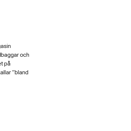
gasin
ldbaggar och
et på
allar ”bland