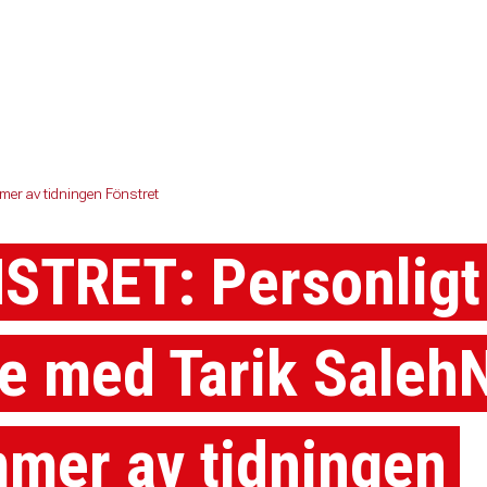
er av tidningen Fönstret
STRET: Personligt
e med Tarik SalehN
mer av tidningen