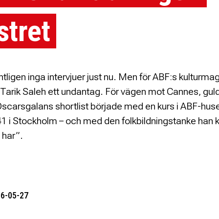
stret
tligen inga intervjuer just nu. Men för ABF:s kulturma
 Tarik Saleh ett undantag. För vägen mot Cannes, gu
Oscarsgalans shortlist började med en kurs i ABF-hus
 i Stockholm – och med den folkbildningstanke han k
i har”.
26-05-27