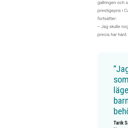
gallringen och s
prestigepris i C
fortsätter:
– Jag skulle no
precis har hänt. 
”Ja
som 
läge
barn
behö
Tarik S