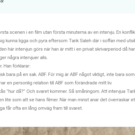
sör
örsta scenen i en film utan första minuterna av en intervju. En konflik
 sig kunna ligga och pyra eftersom Tarik Saleh där i soffan med utsi
den här intervjun görs när han är mitt i en privat skrivarperiod då ha
ger några intervjuer alls.
r. Han förklarar:
isk bara på en sak. ABF. För mig är ABF något viktigt, inte bara so
 har en personlig relation till ABF som förändrade mitt liv.
tås ”hur då?” Och svaret kommer. Så småningom. Att intervjua Tari
n lite som att se hans filmer. När man minst anar det överraskar et
åga får ofta en lång omväg fram till svaret.