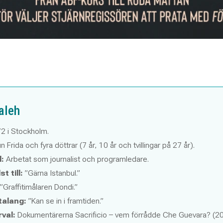
aleh
2 i Stockholm.
n Frida och fyra döttrar (7 år, 10 år och tvillingar på 27 år).
:
Arbetat som journalist och programledare.
t till:
”Gärna Istanbul.”
”Graffitimålaren Dondi.”
talang:
”Kan se in i framtiden.”
rval:
Dokumentärerna
Sacrificio – vem förrådde Che Guevara?
(2