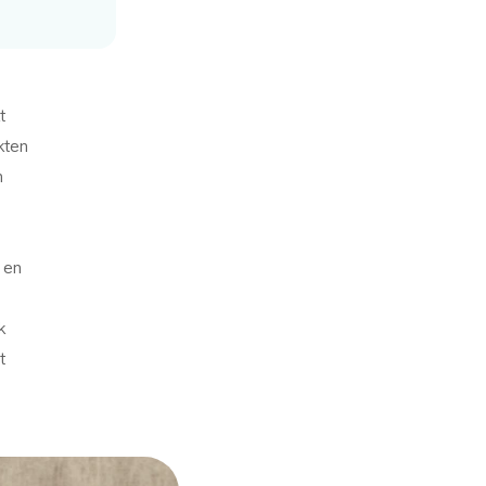
t
kten
n
m en
k
t