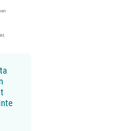
han
kt.
ta
n
tt
inte