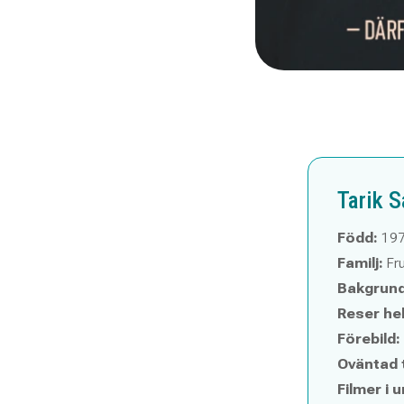
Tarik S
Född:
197
Familj:
Fru
Bakgrund
Reser hels
Förebild:
Oväntad 
Filmer i u