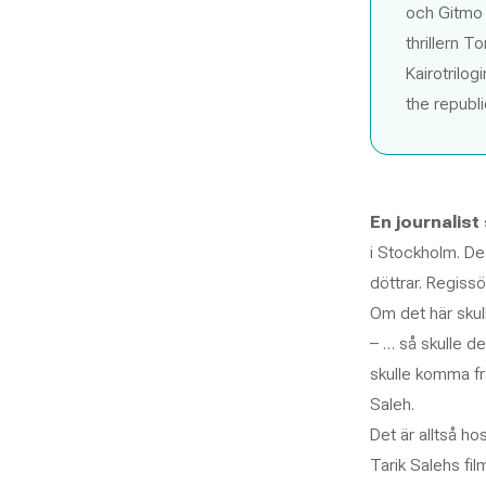
och
Gitmo 
thrillern
To
Kairotrilog
the republ
En journalist 
i Stockholm. De
döttrar. Regissö
Om det här skull
– … så skulle d
skulle komma fr
Saleh.
Det är alltså ho
Tarik Salehs fi