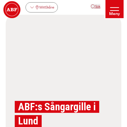
Sök
MittSkåne
Meny
ABF:s Sångargille i
Lund