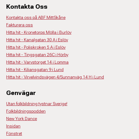
Kontakta Oss
Kontakta oss på ABF MittSkåne
Fakturera oss
Hitta hit - Kronetorps Mölla i Burlöv
Hitta hit - Kanalgatan 30 A i Eslöv
Hitta hit - Poliskroken 5 A i Eslöv
Hitta hit - Tingsgatan 26C i Hörby
Hitta hit - Varvstorget 14 i Lomma
Hitta hit - Kiliansgatan 9 i Lund
Hitta hit - Virvelvindsvägen 4/Sunnanväg 14 H i Lund
Genvägar
Utan folkbildning tystnar Sverige!
Folkbildningspodden
New York Dance
Insidan
Fönstret