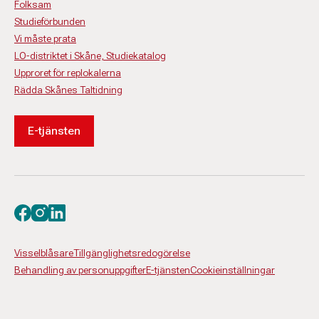
Folksam
Studieförbunden
Vi måste prata
LO-distriktet i Skåne, Studiekatalog
Upproret för replokalerna
Rädda Skånes Taltidning
E-tjänsten
Besök oss på facebook
Besök oss på instagram
Besök oss på linkedin
Visselblåsare
Tillgänglighetsredogörelse
Behandling av personuppgifter
E-tjänsten
Cookieinställningar