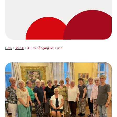
Hem
Musik
ABF:s Sångargille i Lund