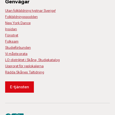
Genvägar
Utan folkbildning tystnar Sverige!
Folkbildningspodden
New York Dance
Insidan
Fönstret
Folksam
Studieförbunden
Vi måste prata
LO-distriktet i Skåne, Studiekatalog
Upproret för replokalerna
Rädda Skånes Taltidning
E-tjänsten