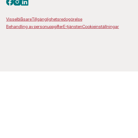
Besök oss på facebook
Besök oss på instagram
Besök oss på linkedin
Visselblåsare
Tillgänglighetsredogörelse
Behandling av personuppgifter
E-tjänsten
Cookieinställningar