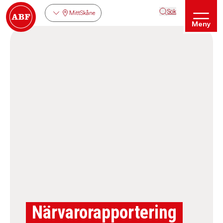
Sök
MittSkåne
Meny
Närvarorapportering