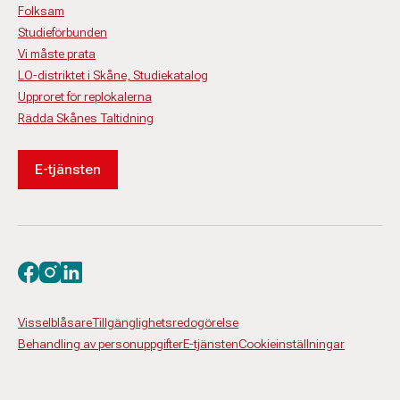
Folksam
Studieförbunden
Vi måste prata
LO-distriktet i Skåne, Studiekatalog
Upproret för replokalerna
Rädda Skånes Taltidning
E-tjänsten
Besök oss på facebook
Besök oss på instagram
Besök oss på linkedin
Visselblåsare
Tillgänglighetsredogörelse
Behandling av personuppgifter
E-tjänsten
Cookieinställningar