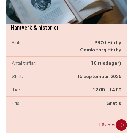
Hantverk & historier
Plats:
PRO i Hörby
Gamla torg Hörby
Antal träffar:
10 (tisdagar)
Start:
15 september 2026
Pågår mellan
och
Tid:
12.00
–
14.00
Pris:
Gratis
Läs mer