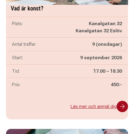
Vad är konst?
Plats:
Kanalgatan 32
Kanalgatan 32 Eslöv
Antal träffar:
9 (onsdagar)
Start:
9 september 2026
Pågår mellan
och
Tid:
17.00
–
18.30
Pris:
450:-
Läs mer och anmäl dig