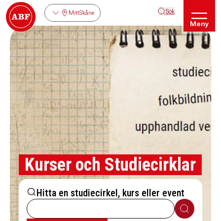
Sök
MittSkåne
Meny
Kurser och Studiecirklar
Hitta en studiecirkel, kurs eller event
Sök