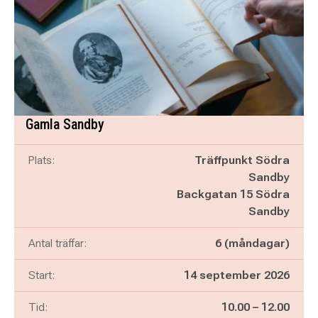
Gamla Sandby
Plats:
Träffpunkt Södra
Sandby
Backgatan 15 Södra
Sandby
Antal träffar:
6 (måndagar)
Start:
14 september 2026
Pågår mellan
och
Tid:
10.00
–
12.00