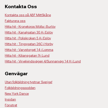
Kontakta Oss
Kontakta oss på ABF MittSkåne
Fakturera oss
Hitta hit - Kronetorps Mölla i Burlöv
Hitta hit - Kanalgatan 30 A i Eslöv
Hitta hit - Poliskroken 5 A i Eslöv
Hitta hit - Tingsgatan 26C i Hörby
Hitta hit - Varvstorget 14 i Lomma
Hitta hit - Kiliansgatan 9 i Lund
Hitta hit - Virvelvindsvägen 4/Sunnanväg 14 H i Lund
Genvägar
Utan folkbildning tystnar Sverige!
Folkbildningspodden
New York Dance
Insidan
Fönstret