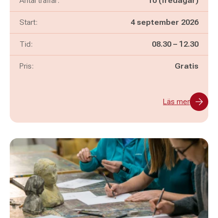
Antal träffar:
10 (fredagar)
Start:
4 september 2026
Pågår mellan
och
Tid:
08.30
–
12.30
Pris:
Gratis
Läs mer