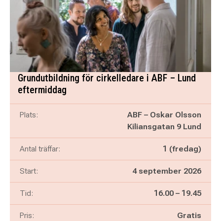
Grundutbildning för cirkelledare i ABF – Lund
eftermiddag
Plats:
ABF – Oskar Olsson
Kiliansgatan 9 Lund
Antal träffar:
1 (fredag)
Start:
4 september 2026
Pågår mellan
och
Tid:
16.00
–
19.45
Pris:
Gratis