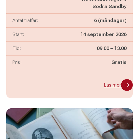
Södra Sandby
Antal träffar:
6 (måndagar)
Start:
14 september 2026
Pågår mellan
och
Tid:
09.00
–
13.00
Pris:
Gratis
Läs mer