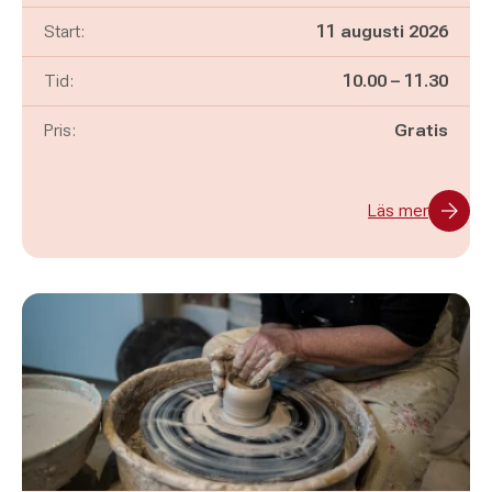
Start:
11 augusti 2026
Pågår mellan
och
Tid:
10.00
–
11.30
Pris:
Gratis
Läs mer