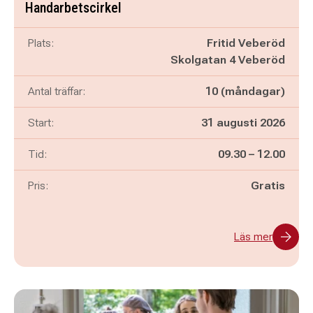
Handarbetscirkel
Plats:
Fritid Veberöd
Skolgatan 4 Veberöd
Antal träffar:
10 (måndagar)
Start:
31 augusti 2026
Pågår mellan
och
Tid:
09.30
–
12.00
Pris:
Gratis
Läs mer