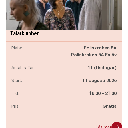
Talarklubben
Plats:
Poliskroken 5A
Poliskroken 5A Eslöv
Antal träffar:
11 (tisdagar)
Start:
11 augusti 2026
Pågår mellan
och
Tid:
18.30
–
21.00
Pris:
Gratis
Läs mer