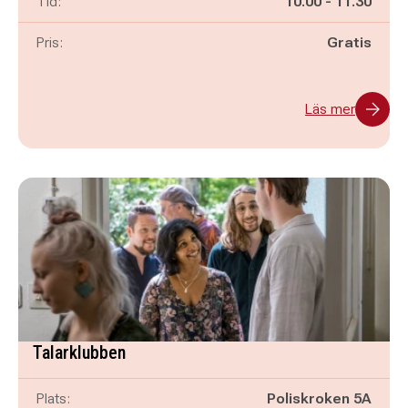
Pågår mellan
och
Tid:
10.00
-
11.30
Pris:
Gratis
Läs mer
Talarklubben
Plats:
Poliskroken 5A