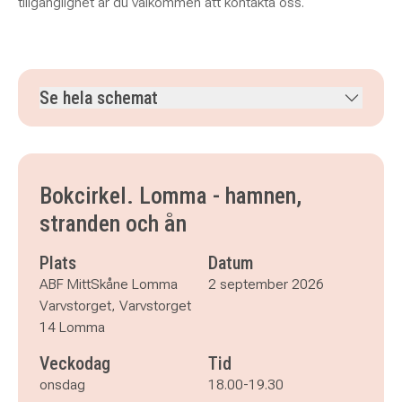
tillgänglighet är du välkommen att kontakta oss.
Se hela schemat
onsdag 2 september 2026
klockan 18.00–19.30
onsdag 9 september 2026
klockan 18.00–19.30
onsdag 23 september 2026
klockan 18.00–19.30
Bokcirkel. Lomma - hamnen,
onsdag 7 oktober 2026
klockan 18.00–19.30
stranden och ån
onsdag 21 oktober 2026
klockan 18.00–19.30
onsdag 4 november 2026
klockan 18.00–19.30
Plats
Datum
ABF MittSkåne Lomma
2 september 2026
Varvstorget, Varvstorget
14 Lomma
Veckodag
Tid
onsdag
18.00-19.30