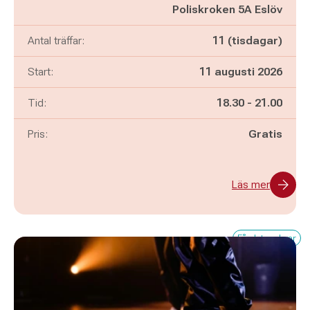
Poliskroken 5A Eslöv
Antal träffar:
11 (tisdagar)
Start:
11 augusti 2026
Pågår mellan
och
Tid:
18.30
-
21.00
Pris:
Gratis
Läs mer
Få platser kvar