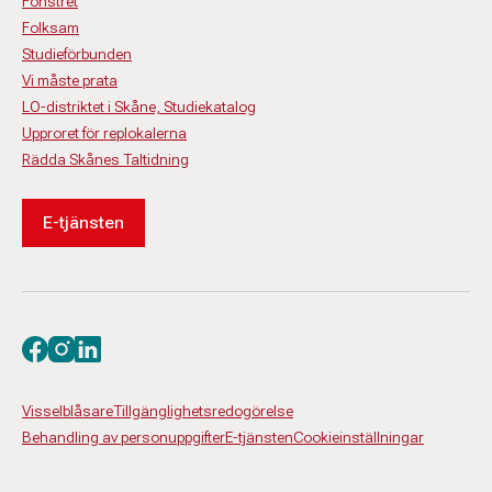
Fönstret
Folksam
Studieförbunden
Vi måste prata
LO-distriktet i Skåne, Studiekatalog
Upproret för replokalerna
Rädda Skånes Taltidning
E-tjänsten
Besök oss på facebook
Besök oss på instagram
Besök oss på linkedin
Visselblåsare
Tillgänglighetsredogörelse
Behandling av personuppgifter
E-tjänsten
Cookieinställningar