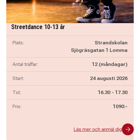
Streetdance 10-13 år
Plats:
Strandskolan
Sjögräsgatan 1 Lomma
Antal träffar:
12 (måndagar)
Start:
24 augusti 2026
Pågår mellan
och
Tid:
16.30
-
17.30
Pris:
1090:-
Läs mer och anmäl dig