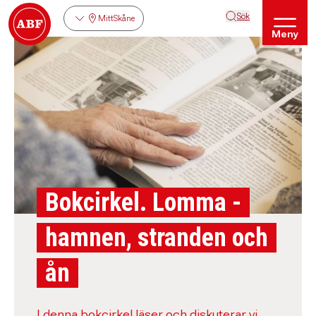
Sök
MittSkåne
Meny
Bokcirkel. Lomma -
hamnen, stranden och
ån
I denna bokcirkel läser och diskuterar vi