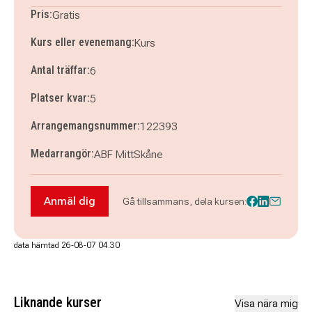
Pris:
Gratis
Kurs eller evenemang:
Kurs
Antal träffar:
6
Platser kvar:
5
Arrangemangsnummer:
122393
Medarrangör:
ABF MittSkåne
Anmäl dig
Gå tillsammans, dela kursen:
Anmäl dig till Bokcirkel. Lomma - hamnen, stra
data hämtad 26-08-07 04.30
Liknande kurser
Visa nära mig