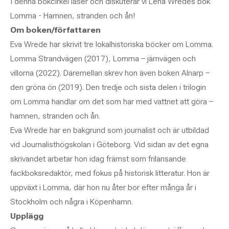
I denna bokcirkel läser och diskuterar vi Lena Wredes bok
Lomma - Hamnen, stranden och ån!
Om boken/författaren
Eva Wrede har skrivit tre lokalhistoriska böcker om Lomma.
Lomma Strandvägen (2017), Lomma – järnvägen och
villorna (2022). Däremellan skrev hon även boken Alnarp –
den gröna ön (2019). Den tredje och sista delen i trilogin
om Lomma handlar om det som har med vattnet att göra –
hamnen, stranden och ån.
Eva Wrede har en bakgrund som journalist och är utbildad
vid Journalisthögskolan i Göteborg. Vid sidan av det egna
skrivandet arbetar hon idag främst som frilansande
fackboksredaktör, med fokus på historisk litteratur. Hon är
uppväxt i Lomma, där hon nu åter bor efter många år i
Stockholm och några i Köpenhamn.
Upplägg