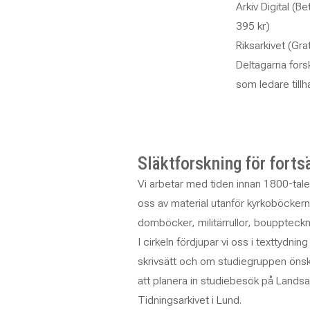
Arkiv Digital (
395 kr)
Riksarkivet (Gra
Deltagarna fors
som ledare tillh
Släktforskning för forts
Vi arbetar med tiden innan 1800-tal
oss av material utanför kyrkoböckerna
domböcker, militärrullor, bouppteck
I cirkeln fördjupar vi oss i texttydnin
skrivsätt och om studiegruppen önska
att planera in studiebesök på Landsar
Tidningsarkivet i Lund.