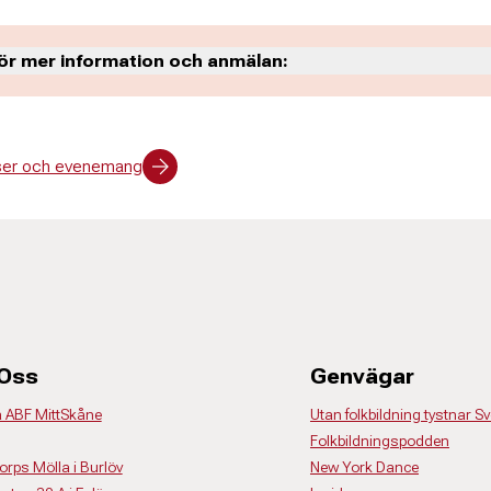
ör mer information och anmälan:
ärd
urser och evenemang
n
6 15
@abf.se
 Oss
Genvägar
å ABF MittSkåne
Utan folkbildning tystnar Sv
Folkbildningspodden
torps Mölla i Burlöv
New York Dance