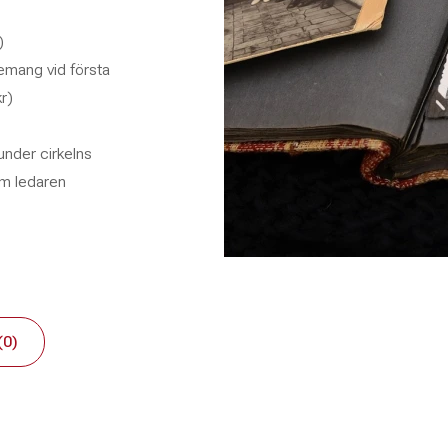
)
nemang vid första
r)
under cirkelns
om ledaren
(0)