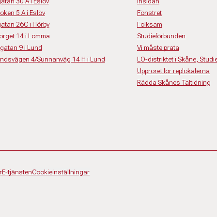
gatan 30 A i Eslöv
Insidan
roken 5 A i Eslöv
Fönstret
sgatan 26C i Hörby
Folksam
storget 14 i Lomma
Studieförbunden
nsgatan 9 i Lund
Vi måste prata
elvindsvägen 4/Sunnanväg 14 H i Lund
LO-distriktet i Skåne, Stud
Upproret för replokalerna
Rädda Skånes Taltidning
r
E-tjänsten
Cookieinställningar