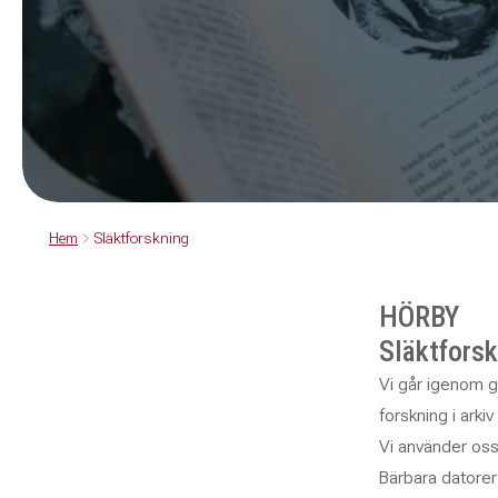
Hem
Släktforskning
HÖRBY
Släktforsk
Vi går igenom g
forskning i arki
Vi använder oss
Bärbara datore