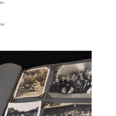
der
ial