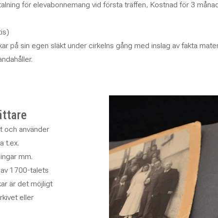
Betalning för elevabonnemang vid första träffen, Kostnad för 3 måna
tis)
kar på sin egen släkt under cirkelns gång med inslag av fakta mater
andahåller.
ättare
et och använder
 t.ex.
ningar mm.
g av 1700-talets
r är det möjligt
kivet eller