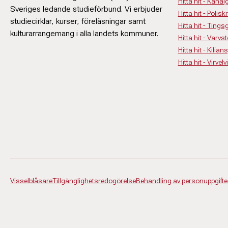
Hitta hit - Kanal
Sveriges ledande studieförbund. Vi erbjuder
Hitta hit - Polisk
studiecirklar, kurser, föreläsningar samt
Hitta hit - Ting
kulturarrangemang i alla landets kommuner.
Hitta hit - Varv
Hitta hit - Kilia
Hitta hit - Virv
Visselblåsare
Tillgänglighetsredogörelse
Behandling av personuppgifte