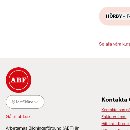
HÖRBY – F
Ulf Sv
Se alla våra k
Administratio
046-211 9
ulf.svard
Kontakta
MittSkåne
Kontakta oss p
Gå till abf.se
Fakturera oss
Hitta hit - Krone
Arbetarnas Bildningsförbund (ABF) är