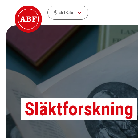
MittSkåne
Släktforskning