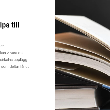
pa till
ler,
an vi vara ett
ecirkelns upplägg
 som deltar får ut