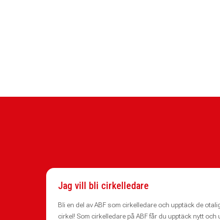
Jag vill bli cirkelledare
Bli en del av ABF som cirkelledare och upptäck de otali
cirkel! Som cirkelledare på ABF får du upptäck nytt och 