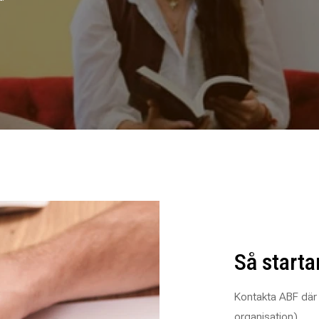
Så starta
Kontakta ABF där 
organisation).