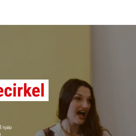
ecirkel
 hjälp
.