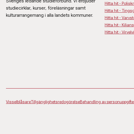
Sveriges ledande studieförbund. Vi erbjuder
Hitta hit - Polisk
studiecirklar, kurser, föreläsningar samt
Hitta hit - Ting
kulturarrangemang i alla landets kommuner.
Hitta hit - Varv
Hitta hit - Kilia
Hitta hit - Virv
Visselblåsare
Tillgänglighetsredogörelse
Behandling av personuppgifte