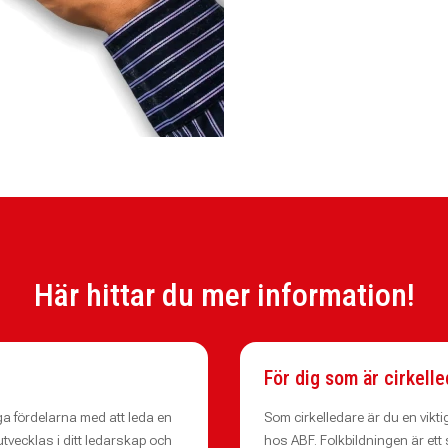
Här hittar du mer information!
För dig som är cirkell
ga fördelarna med att leda en
Som cirkelledare är du en vikt
utvecklas i ditt ledarskap och
hos ABF. Folkbildningen är ett 