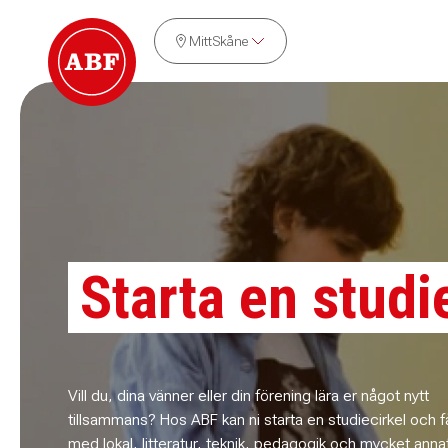
MittSkåne
Starta en studi
Vill du, dina vänner eller din förening lära er något nytt
tillsammans? Hos ABF kan ni starta en studiecirkel och få
med lokal, litteratur, teknik, pedagogik och mycket annat