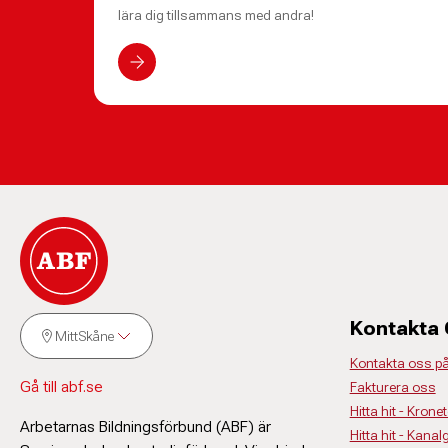
lära dig tillsammans med andra!
Kontakta
MittSkåne
Kontakta oss p
Gå till abf.se
Fakturera oss
Hitta hit - Krone
Arbetarnas Bildningsförbund (ABF) är
Hitta hit - Kanal