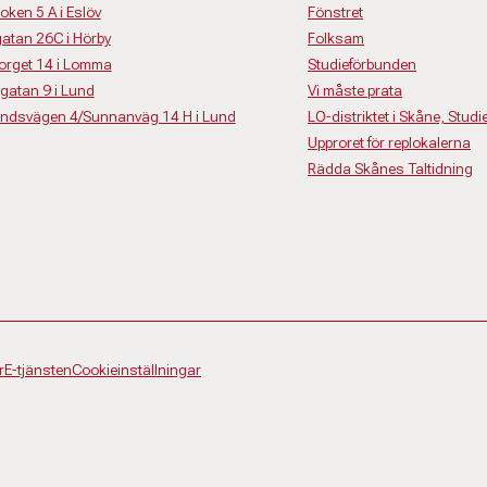
roken 5 A i Eslöv
Fönstret
sgatan 26C i Hörby
Folksam
storget 14 i Lomma
Studieförbunden
nsgatan 9 i Lund
Vi måste prata
elvindsvägen 4/Sunnanväg 14 H i Lund
LO-distriktet i Skåne, Stud
Upproret för replokalerna
Rädda Skånes Taltidning
r
E-tjänsten
Cookieinställningar