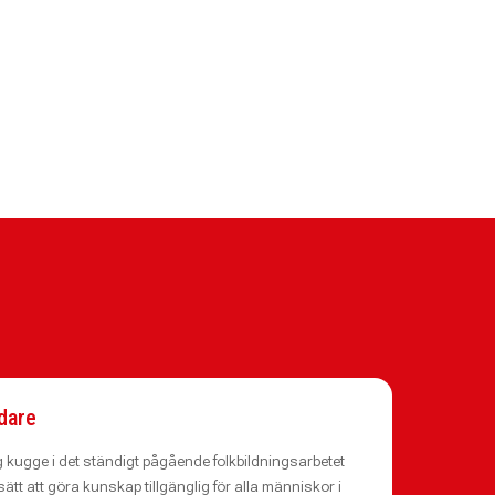
edare
ig kugge i det ständigt pågående folkbildningsarbetet
sätt att göra kunskap tillgänglig för alla människor i