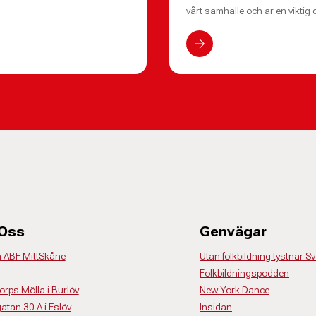
vårt samhälle och är en viktig d
 Oss
Genvägar
å ABF MittSkåne
Utan folkbildning tystnar Sv
Folkbildningspodden
torps Mölla i Burlöv
New York Dance
gatan 30 A i Eslöv
Insidan