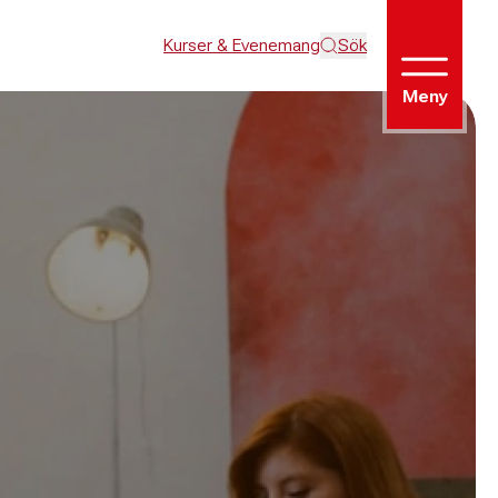
Kurser & Evenemang
Sök
Meny