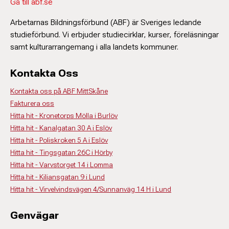
Gå till abf.se
Arbetarnas Bildningsförbund (ABF) är Sveriges ledande
studieförbund. Vi erbjuder studiecirklar, kurser, föreläsningar
samt kulturarrangemang i alla landets kommuner.
Kontakta Oss
Kontakta oss på ABF MittSkåne
Fakturera oss
Hitta hit - Kronetorps Mölla i Burlöv
Hitta hit - Kanalgatan 30 A i Eslöv
Hitta hit - Poliskroken 5 A i Eslöv
Hitta hit - Tingsgatan 26C i Hörby
Hitta hit - Varvstorget 14 i Lomma
Hitta hit - Kiliansgatan 9 i Lund
Hitta hit - Virvelvindsvägen 4/Sunnanväg 14 H i Lund
Genvägar