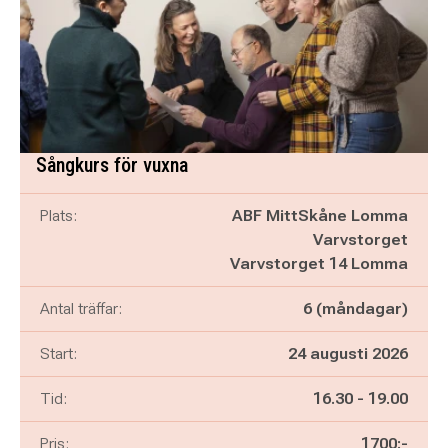
Sångkurs för vuxna
Plats:
ABF MittSkåne Lomma
Varvstorget
Varvstorget 14 Lomma
Antal träffar:
6 (måndagar)
Start:
24 augusti 2026
Pågår mellan
och
Tid:
16.30
-
19.00
Pris:
1700:-