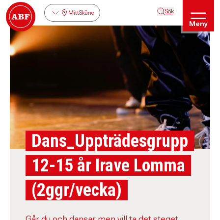
Sök
MittSkåne
Meny
Dans_Uppträdesgrupp
12-15 år Irave Lomma
(2ggr/vecka)
Går du och dansar men vill ta det steget