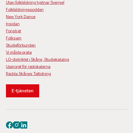
Utan folkbildning tystnar Sverige!
Folkbildningspodden
New York Dance
Insidan
Fönstret
Folksam
Studieförbunden
Vi måste prata
LO-distriktet i Skåne, Studiekatalog
Upproret för replokalerna
Rädda Skånes Taltidning
E-tjänsten
Besök oss på facebook
Besök oss på instagram
Besök oss på linkedin