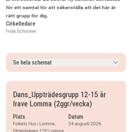
för ett samtal för att säkerställa att det här är
rätt grupp för dig.
Cirkelledare
Frida Schooner
Se hela schemat
måndag 24 augusti 2026
klockan 17.30–19.00
onsdag 26 augusti 2026
klockan 19.15–20.15
måndag 31 augusti 2026
klockan 17.30–19.00
Dans_Uppträdesgrupp 12-15 år
onsdag 2 september 2026
klockan 19.15–20.15
Irave Lomma (2ggr/vecka)
måndag 7 september 2026
klockan 17.30–19.00
onsdag 9 september 2026
klockan 19.15–20.15
Plats
Datum
måndag 14 september 2026
klockan 17.30–19.00
Folkets Hus i Lomma,
24 augusti 2026
onsdag 16 september 2026
klockan 19.15–20.15
Strandvägen 120 Lomma