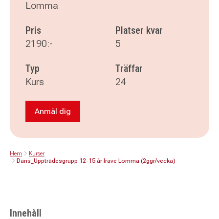
Lomma
Pris
Platser kvar
2190:-
5
Typ
Träffar
Kurs
24
Anmäl dig
Anmäl dig till Dans_Uppträdesgrupp 12-15 år 
Hem
Kurser
Dans_Uppträdesgrupp 12-15 år Irave Lomma (2ggr/vecka)
Innehåll