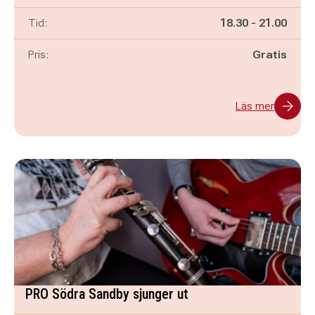
Pågår mellan
och
Tid:
18.30
-
21.00
Pris:
Gratis
Läs mer
PRO Södra Sandby sjunger ut