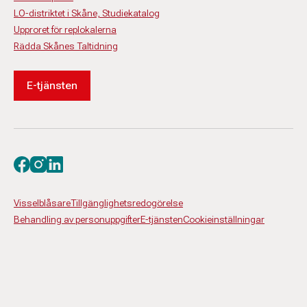
LO-distriktet i Skåne, Studiekatalog
Upproret för replokalerna
Rädda Skånes Taltidning
E-tjänsten
Besök oss på facebook
Besök oss på instagram
Besök oss på linkedin
Visselblåsare
Tillgänglighetsredogörelse
Behandling av personuppgifter
E-tjänsten
Cookieinställningar