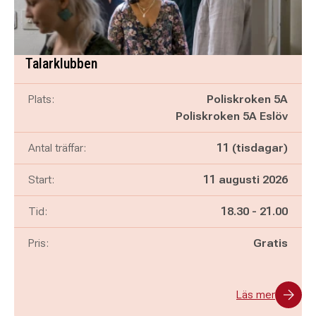
Talarklubben
Plats:
Poliskroken 5A
Poliskroken 5A Eslöv
Antal träffar:
11 (tisdagar)
Start:
11 augusti 2026
Pågår mellan
och
Tid:
18.30
-
21.00
Pris:
Gratis
Läs mer