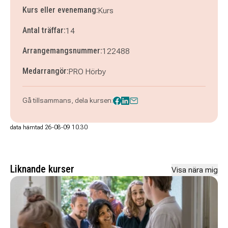
torsdag 10 december 2026
klockan 10.30–12.30
Kurs eller evenemang:
Kurs
torsdag 17 december 2026
klockan 10.30–12.30
Antal träffar:
14
Arrangemangsnummer:
122488
Medarrangör:
PRO Hörby
Gå tillsammans, dela kursen:
data hämtad 26-08-09 10.30
Liknande kurser
Visa nära mig