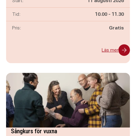
Start:
11 augusti 2026
Pågår mellan
och
Tid:
10.00
-
11.30
Pris:
Gratis
Läs mer
Sångkurs för vuxna