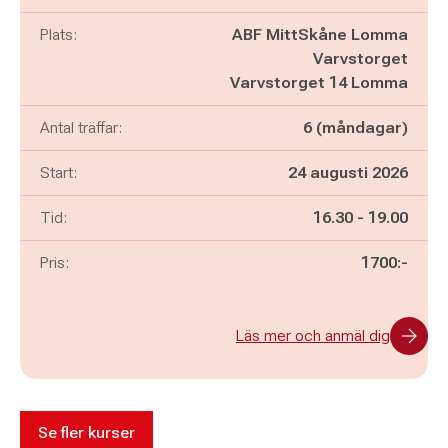
Plats:
ABF MittSkåne Lomma
Varvstorget
Varvstorget 14 Lomma
Antal träffar:
6 (måndagar)
Start:
24 augusti 2026
Pågår mellan
och
Tid:
16.30
-
19.00
Pris:
1700:-
Läs mer och anmäl dig
Se fler kurser