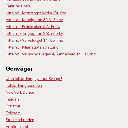
Fakturera oss
Hitta hit - Kronetorps Mölla i Burlöv
Hitta hit - Kanalgatan 30 A i Eslöv
Hitta hit - Poliskroken 5 A i Eslöv
Hitta hit - Tingsgatan 26C i Hörby
Hitta hit - Varvstorget 14 i Lomma
Hitta hit - Kiliansgatan 9 i Lund
Hitta hit - Virvelvindsvägen 4/Sunnanväg 14 H i Lund
Genvägar
Utan folkbildning tystnar Sverige!
Folkbildningspodden
New York Dance
Insidan
Fönstret
Folksam
Studieförbunden
Vi måste prata