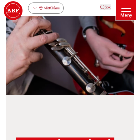
Sök
MittSkåne
Meny