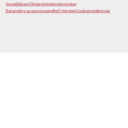
Visselblåsare
Tillgänglighetsredogörelse
Behandling av personuppgifter
E-tjänsten
Cookieinställningar