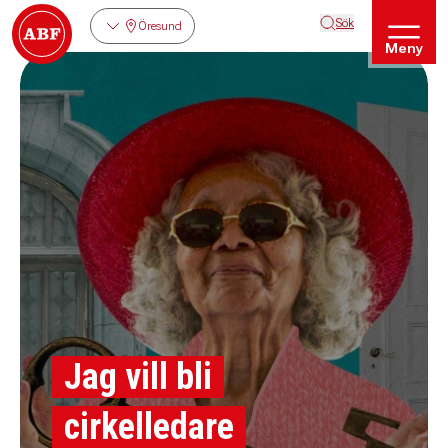
Sök
Öresund
Meny
Jag vill bli
cirkelledare