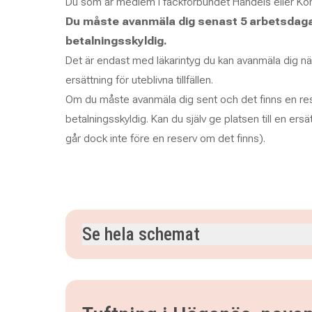
Du som är medlem i fackförbundet Handels eller Ko
Du måste avanmäla dig senast 5 arbetsdagar i
betalningsskyldig.
Det är endast med läkarintyg du kan avanmäla dig närm
ersättning för uteblivna tillfällen.
Om du måste avanmäla dig sent och det finns en rese
betalningsskyldig. Kan du själv ge platsen till en ersä
går dock inte före en reserv om det finns).
Se hela schemat
lördag 7 november 2026
klockan 10.00–15.30
söndag 8 november 2026
klockan 10.00–12.30