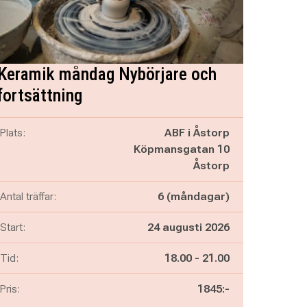
Keramik måndag Nybörjare och
fortsättning
Plats:
ABF i Åstorp
Köpmansgatan 10
Åstorp
Antal träffar:
6 (måndagar)
Start:
24 augusti 2026
Pågår mellan
och
Tid:
18.00
-
21.00
Pris:
1845:-