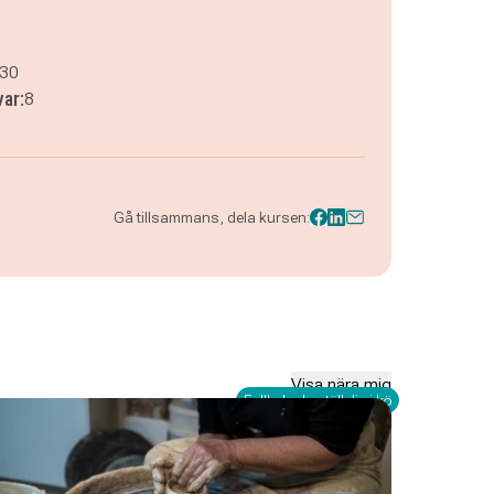
.30
var:
8
Gå tillsammans, dela kursen:
Visa nära mig
Fullbokad - ställ dig i kö