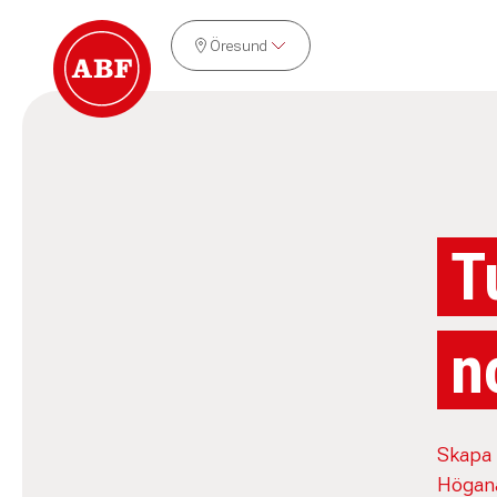
Öresund
T
n
Skapa 
Höganä