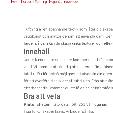
Hem
Kurser
Tuftning i Höganäs, november
Tuftning är en spännande teknik som låter dig skapa 
väggkonst och mattor genom att använda garn. Geno
färger på garn kan du skapa unika texturer och effekt
Innehåll
Under kursens tre sessioner kommer du att få en omfa
värld. Vi kommer att lära dig att hantera tuftmaskin
tuftduk. Du får också möjlighet att utveckla din ege
för att överföra dina bilder till tuftduken. Från att tufta
efterbehandla, kommer du att få en helhetsförståels
Bra att veta
Plats:
&Pattern, Storgatan 69, 263 31 Höganäs
Inga förkunskaper krävs. Vi bjuder på fika.