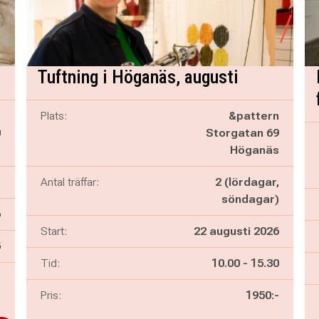
Tuftning i Höganäs, augusti
p
Plats:
&pattern
0
Storgatan 69
p
Höganäs
)
Antal träffar:
2 (lördagar,
söndagar)
6
Start:
22 augusti 2026
n
5
Pågår mellan
och
Tid:
10.00
-
15.30
-
Pris:
1950:-