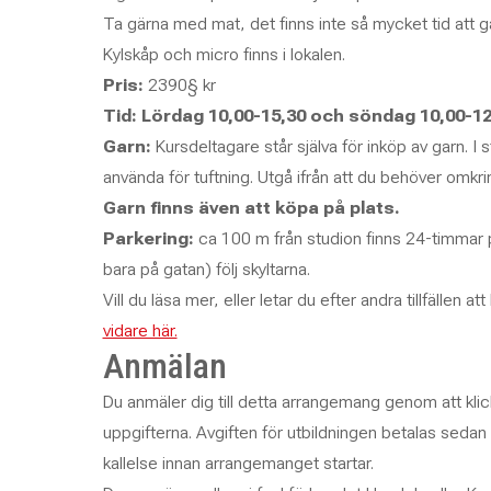
Ta gärna med mat, det finns inte så mycket tid att 
Kylskåp och micro finns i lokalen.
Pris:
2390§ kr
Tid: Lördag 10,00-15,30 och söndag 10,00-12
Garn:
Kursdeltagare står själva för inköp av garn. I s
använda för tuftning. Utgå ifrån att du behöver omkri
Garn finns även att köpa på plats.
Parkering:
ca 100 m från studion finns 24-timmar p
bara på gatan) följ skyltarna.
Vill du läsa mer, eller letar du efter andra tillfällen a
vidare här.
Anmälan
Du anmäler dig till detta arrangemang genom att klick
uppgifterna. Avgiften för utbildningen betalas sedan 
kallelse innan arrangemanget startar.