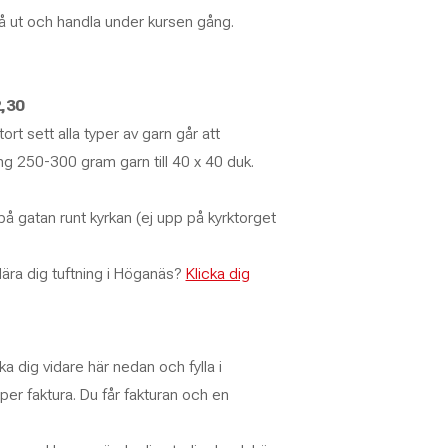
gå ut och handla under kursen gång.
,30
tort sett alla typer av garn går att
ng 250-300 gram garn till 40 x 40 duk.
å gatan runt kyrkan (ej upp på kyrktorget
tt lära dig tuftning i Höganäs?
Klicka dig
a dig vidare här nedan och fylla i
per faktura. Du får fakturan och en