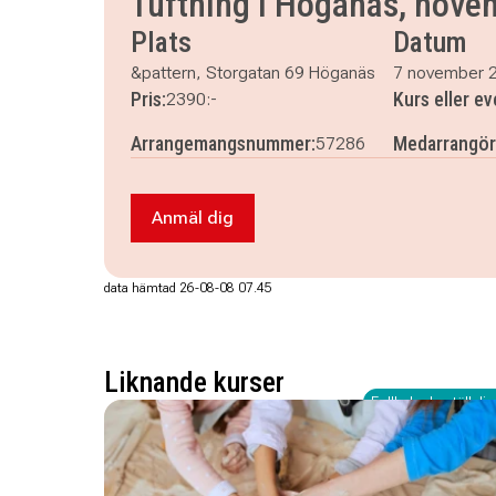
Tuftning i Höganäs, nove
Plats
Datum
&pattern, Storgatan 69 Höganäs
7 november 
Pris:
Kurs eller e
2390:-
Arrangemangsnummer:
Medarrangör
57286
Anmäl dig
Anmäl dig till Tuftning i Höganäs, n
data hämtad 26-08-08 07.45
Liknande kurser
Fullbokad - ställ dig 