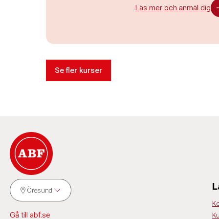
Läs mer och anmäl dig
Se fler kurser
L
Öresund
Ko
Gå till abf.se
Ku