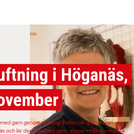
uftning i Höganäs,
ovember
med garn genom tuftning! Delta i vår grundkurs i
s och lär dig måla med garn, skapa tredimensionella