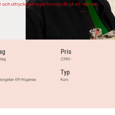
er och uttrycka ditt eget formspråk på ett nytt sätt.
ag
Pris
ndag
2390:-
Typ
Storgatan 69 Höganäs
Kurs