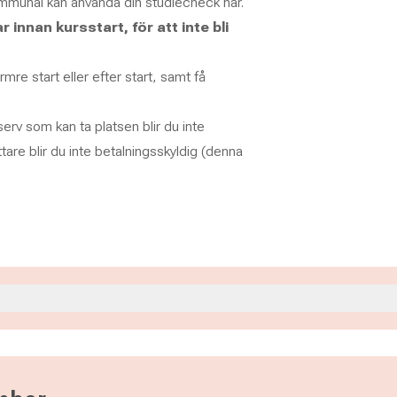
mmunal kan använda din studiecheck här.
nnan kursstart, för att inte bli
re start eller efter start, samt få
rv som kan ta platsen blir du inte
ttare blir du inte betalningsskyldig (denna