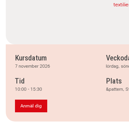
textili
Kursdatum
Veckod
7 november 2026
lördag, sö
Tid
Plats
10:00
-
15:30
&pattern, 
Anmäl dig
Anmäl dig till Tuftning i Höganäs, november