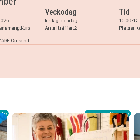
mber
Veckodag
Tid
2026
lördag, söndag
10.00-15
venemang:
Antal träffar:
Platser k
Kurs
2
:
ABF Öresund
ovember
i kö
Fullbokad - ställ dig i kö