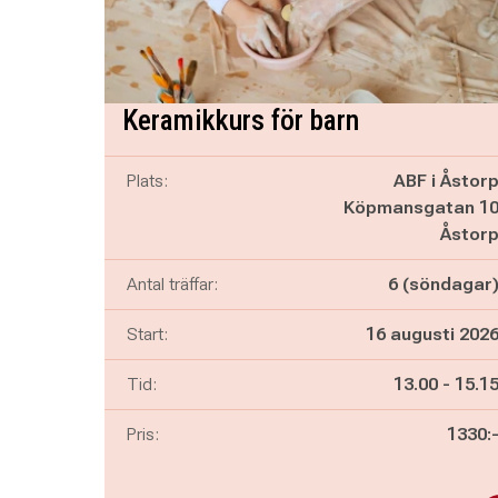
Keramikkurs för barn
Plats:
ABF i Åstor
Köpmansgatan 1
Åstor
Antal träffar:
6 (söndagar
Start:
16 augusti 202
Pågår mella
och
Tid:
13.00
-
15.1
Pris:
1330: