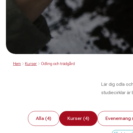
Hem
Kurser
Odling och trädgård
Lär dig odla oc
studiecirklar ä
Alla (4)
Kurser (4)
Evenemang 