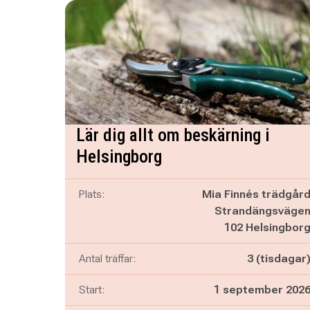
Få platser 
Lär dig allt om beskärning i
Helsingborg
Plats:
Mia Finnés trädgår
Strandängsväge
102 Helsingbor
Antal träffar:
3 (tisdagar
Start:
1 september 202