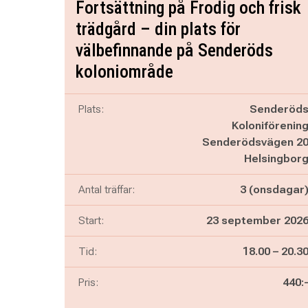
Fortsättning på Frodig och frisk
trädgård – din plats för
välbefinnande på Senderöds
koloniområde
Plats:
Senderöd
Koloniförenin
Senderödsvägen 2
Helsingbor
Antal träffar:
3 (onsdagar
Start:
23 september 202
Pågår mella
och
Tid:
18.00
–
20.3
Pris:
440: