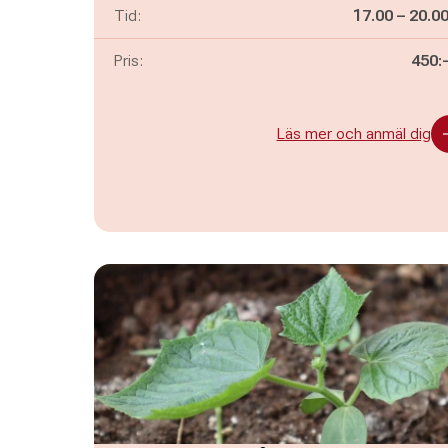
Pågår mella
och
Tid:
17.00
–
20.0
Pris:
450:
Läs mer och anmäl dig