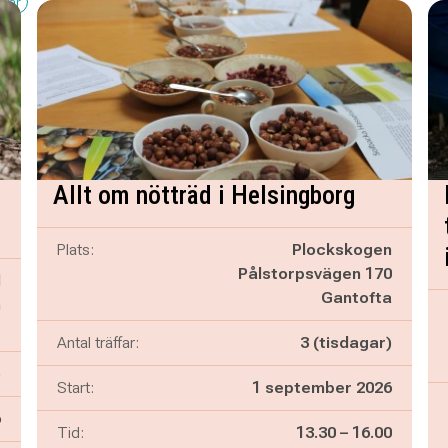
kvar
Allt om nötträd i Helsingborg
Plats:
Plockskogen
Pålstorpsvägen 170
d
Gantofta
n
g
Antal träffar:
3 (tisdagar)
)
Start:
1 september 2026
6
Pågår mellan
och
Tid:
13.30
–
16.00