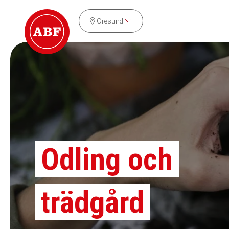
Öresund
Odling och
trädgård