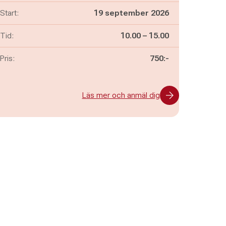
Start:
19 september 2026
Pågår mellan
och
Tid:
10.00
–
15.00
Pris:
750:-
Läs mer och anmäl dig