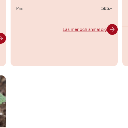
n
0
Pris:
565:-
-
Läs mer och anmäl dig