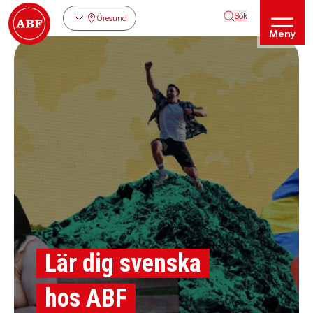
Sök
Öresund
Meny
Lär dig svenska
hos ABF