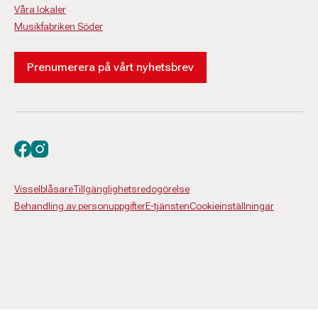
Våra lokaler
Musikfabriken Söder
Prenumerera på vårt nyhetsbrev
Besök oss på facebook
Besök oss på instagram
Visselblåsare
Tillgänglighetsredogörelse
Behandling av personuppgifter
E-tjänsten
Cookieinställningar